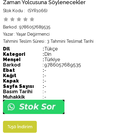
Zaman Yolcusuna Söylenecekler
(SYR1066)
Barkod
:
9786057689535
Yazar
:
Yaşar Değirmenci
Tahmini Teslim Süresi
:
3 Tahmini Teslimat Tarihi
Dil
:
Tükçe
Kategori
:
Din
Menşei
:
Türkiye
Barkod
:
9786057689535
Ebat
:
-
Kağıt
:
-
Kapak
:
-
Sayfa Sayısı
:
-
Basım Tarihi
:
-
Muhakkik
:
-
%
50
İndirim