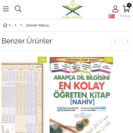
0
Türkçe
Zaman Yolcusuna Söylenecekler
Benzer Ürünler
%50
%25
İndirim
İndirim
%50İndirim
%25İndirim