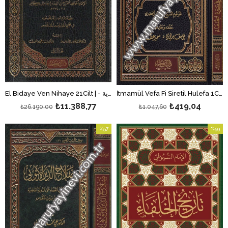
İtmamül Vefa Fi Siretil Hulefa 1Cilt | إتمام الوفاء في سيرة الخلفاء
El Bidaye Ven Nihaye 21Cilt | - البداية والنهاية
₺11.388,77
₺419,04
₺26.190,00
₺1.047,60
%57
%59
İndirim
İndirim
%57İndirim
%59İndi