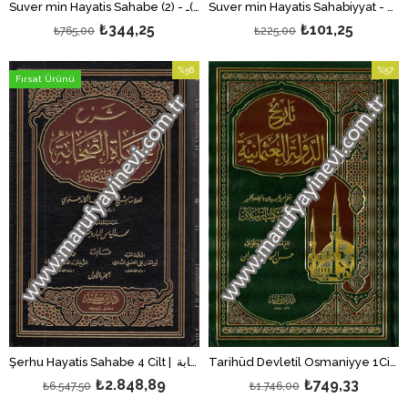
Suver min Hayatis Sahabiyyat - صور من حياة الصحابيات
Suver min Hayatis Sahabe (2) - صور من حياة الصحابة (2)ـ - صور من حياة الصحابة (2)ـ
₺344,25
₺101,25
₺765,00
₺225,00
%56
%57
Fırsat Ürünü
İndirim
İndirim
%56İndirim
%57İndi
Tarihüd Devletil Osmaniyye 1Cilt | تاريخ الدولة العثمانية
Şerhu Hayatis Sahabe 4 Cilt | شرح حياة الصحابة
₺2.848,89
₺749,33
₺6.547,50
₺1.746,00