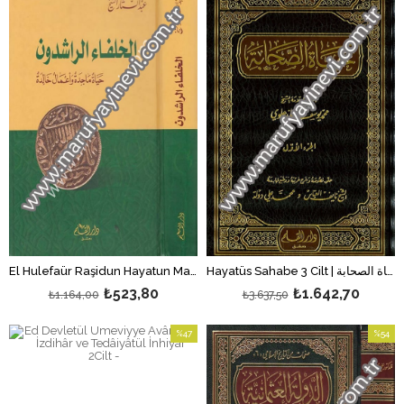
%55İndirim
%55İndi
Hayatüs Sahabe 3 Cilt | حياة الصحابة
El Hulefaür Raşidun Hayatun Macide Ve Amalun Halide 1 Cilt | الخلفاء الراشدون
₺523,80
₺1.642,70
₺1.164,00
₺3.637,50
%47
%54
İndirim
İndirim
%47İndirim
%54İndi