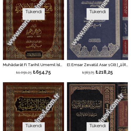
Tükendi
Tükendi
El Emsar Zevatül Asar 1Cilt | الأمصار ذوات الأثار
Muhâdarât Fi Tarihil Ümemil İslâmiyye Ed Devletül Abbasiyye 1Cilt | محاضرات في تاريخ الأمم الإسلامية
₺654,75
₺218,25
₺1.091,25
₺363,75
Tükendi
Tükendi