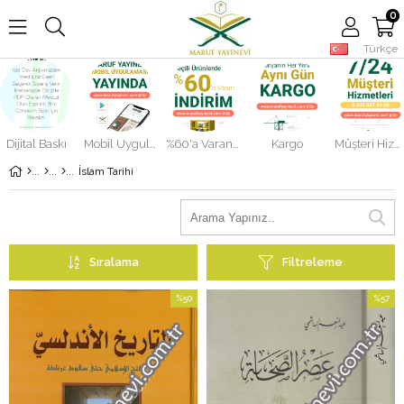
0
Türkçe
Dijital Baskı
Mobil Uygulama
%60'a Varan İndirimler
Kargo
Müşteri Hizmetleri
İslam Tarihi
Sıralama
Filtreleme
%50
%57
İndirim
İndirim
%50İndirim
%57İndi