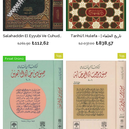
Tarihü'l Hulefa - | تاريخ الخلفاء
Salahaddin El Eyyubi Ve Cuhuduhu Fil Kada Alad Devletil Fatımiyye 1 Cilt | صلاح الدين الأيوبي
₺112,62
₺838,57
₺261,90
₺2.037,00
%55
%55
Fırsat Ürünü
İndirim
İndirim
%55İndirim
%55İndi