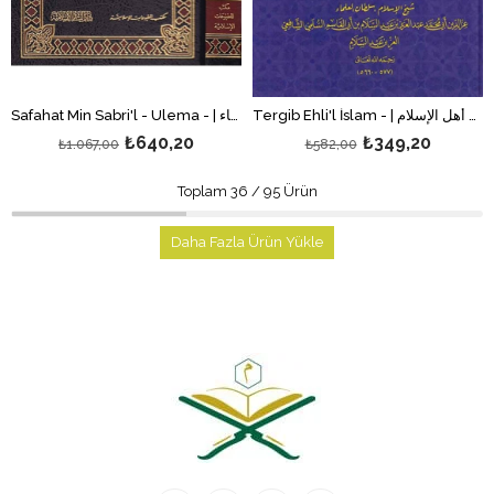
Tergib Ehli'l İslam - | ترغيب أهل الإسلام
Safahat Min Sabri'l - Ulema - | صفحات من صبر العلماء
₺640,20
₺349,20
₺1.067,00
₺582,00
Toplam
36
/
95
Ürün
Daha Fazla Ürün Yükle