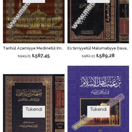
Es Sırriyyetül Malumatiyye Davabituha Ve Ahkamuhaş Şeriyye 1Cilt | السرية المعلوماتية
Tarihül Azamiyye Medinetül İmam El Azam Ebi Hanife En Numan 1Cilt | تاريخ الأعظمية
₺567,45
₺589,28
₺945,75
₺982,13
Tükendi
Tükendi