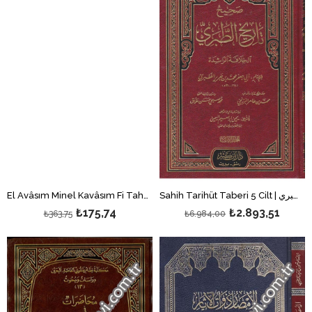
Sahih Tarihüt Taberi 5 Cilt | صحيح تاريخ الطبري
El Avâsım Minel Kavâsım Fi Tahkiki Mevakıfis Sahabe Bade Vefatin Nebi (S.A.V.) | - العواصم من القواصم
₺175,74
₺2.893,51
₺363,75
₺6.984,00