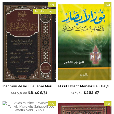
%56
%44
İndirim
İndirim
Ücretsiz Kargo
%56İndirim
%44İndi
Nurül Ebsar fi Menakıbi Al i Beytil Muhtar - نور الأبصار في مناقب آل بيت المختار
Mecmuu Resail El Allame Meri El Kermi El Hanbeli - مجموع رسائل العلامة مرعي الكرمي
₺6.408,31
₺262,87
₺14.550,00
₺465,60
%52
%59
İndirim
İndirim
%52İndirim
%59İndi