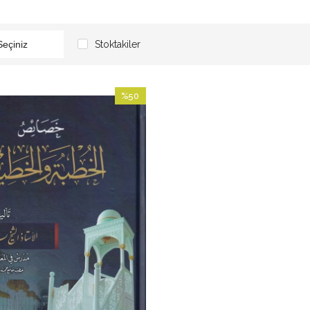
Stoktakiler
%50
İndirim
%50İndirim