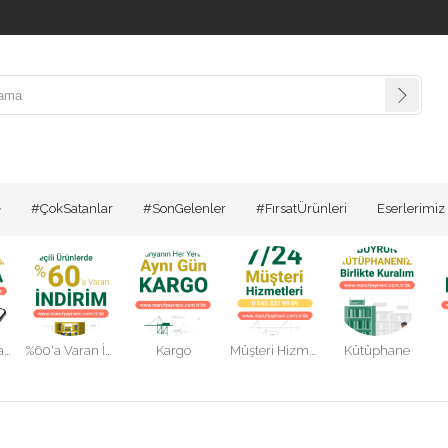
#ÇokSatanlar
#SonGelenler
#FırsatÜrünleri
Eserlerimiz
Mobil Uygulama
%60'a Varan İndirimler
Kargo
Müşteri Hizmetleri
Kütüphane