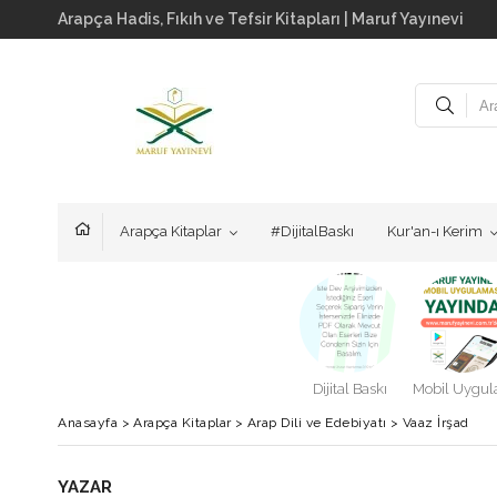
Arapça Hadis, Fıkıh ve Tefsir Kitapları | Maruf Yayınevi
Arapça Kitaplar
#DijitalBaskı
Kur'an-ı Kerim
Dijital Baskı
Anasayfa
>
Arapça Kitaplar
>
Arap Dili ve Edebiyatı
>
Vaaz İrşad
YAZAR