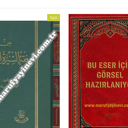
%50
İndirim
%50İndirim