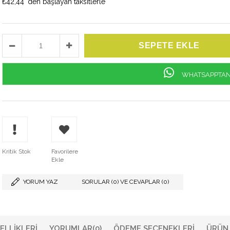
₺42,44
`den başlayan taksitlerle
WHATSAPPTAN 
Kritik Stok
Favorilere
Ekle
YORUM YAZ
SORULAR (0) VE CEVAPLAR (0)
ELLIKLERI
YORUMLAR
(0)
ÖDEME SEÇENEKLERI
ÜRÜN 