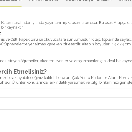
bir kaynaktır.
:
ütüphanelerde yer alması gereken bir eserdir. Kitabın boyutları 43 x 24 cm 
mek isteyen öğrenciler, akademisyenler ve araştırmacılar için ideal bir kayn
طب القل Kitabını Tercih Etmelisiniz?
enizde saklayabileceğiniz kaliteli bir ürün. Çok Yönlü Kullanım Alanı: Hem ak
. Muhtelif Ürünler konularında farkındalık yaratmak ve bilgi birikiminizi genişle