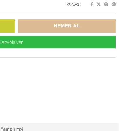
PAYLAŞ :
SİPARİŞ VER
ÖNERILERI