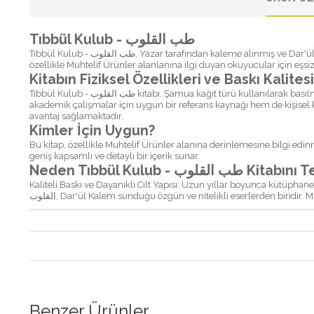
Tıbbül Kulub - طب القلوب
Tıbbül Kulub - طب القلوب, Yazar tarafından kaleme alınmış ve Dar'ül Kalem tarafından yılında yayınlanmış kapsamlı bir eser. Bu eser, Arapça dilinde yazılmış olup, Muhtelif Ürünler kategorisinde yer almaktadır ve
özellikle Muhtelif Ürünler alanlanına ilgi duyan okuyucular için eşsiz 
Kitabın Fiziksel Özellikleri ve Baskı Kalitesi
Tıbbül Kulub - طب القلوب kitabı, Şamua kağıt türü kullanılarak basılmış ve Ciltli kapak türü ile okuyuculara sunulmuştur. Kitap, toplamda sayfadan oluşmakta olup, ciltlik bir yapıdadır. Bu özellikleri ile hem
akademik çalışmalar için uygun bir referans kaynağı hem de kişisel k
avantaj sağlamaktadır.
Kimler İçin Uygun?
Bu kitap, özellikle Muhtelif Ürünler alanına derinlemesine bilgi edin
geniş kapsamlı ve detaylı bir içerik sunar.
Neden Tıbbül Kulub - وب
Kaliteli Baskı ve Dayanıklı Cilt Yapısı: Uzun yıllar boyunca kütüphan
القلوب, Dar'ül Kalem sunduğu özgün ve nitelikli eserlerden biridir
Benzer Ürünler