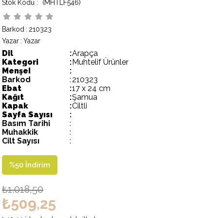
(MHTLF546)
Barkod
:
210323
Yazar
:
Yazar
Dil
:
Arapça
Kategori
:
Muhtelif Ürünler
Menşei
:
Barkod
:
210323
Ebat
:
17 x 24 cm
Kağıt
:
Şamua
Kapak
:
Ciltli
Sayfa Sayısı
:
Basım Tarihi
:
Muhakkik
:
Cilt Sayısı
:
%
50
İndirim
₺1.018,50
₺509,25