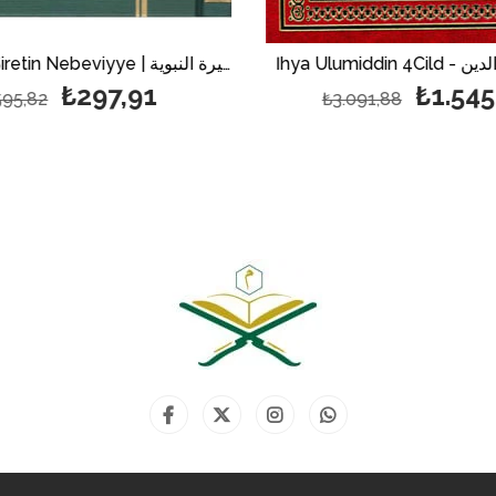
İhya Ulumid
Min Fıkhis Siretin Nebeviyye | فقه السيرة النبوية
₺297,91
₺1.545
595,82
₺3.091,88