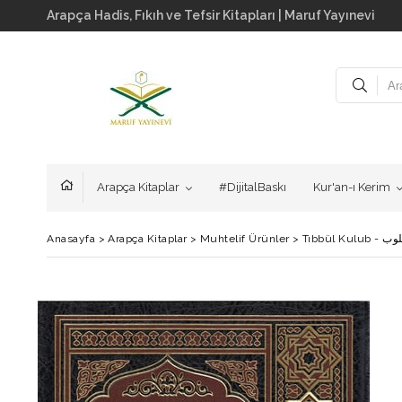
Arapça Hadis, Fıkıh ve Tefsir Kitapları | Maruf Yayınevi
Arapça Kitaplar
#DijitalBaskı
Kur'an-ı Kerim
Anasayfa
>
Arapça Kitaplar
>
Muhtelif Ürünler
>
Tıbbül K