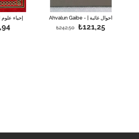
Ahvalun Gaibe - | أحوال غائبة
din 4Cild - إحياء علوم الدين
,94
₺121,25
₺242,50