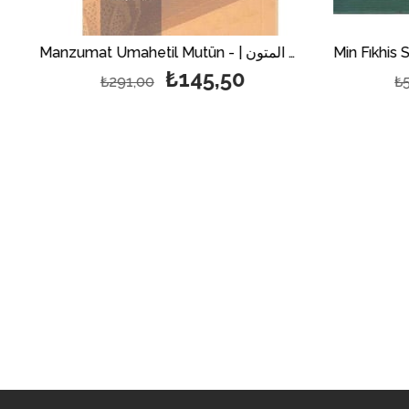
Manzumat Umahetil Mutün - | منظومات أمهات المتون
₺145,50
₺291,00
₺