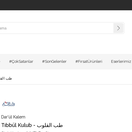
#ÇokSatanlar
#SonGelenler
#FırsatÜrünleri
Eserlerimiz
ulub - طب القلوب
Dar'ül Kalem
Tıbbül Kulub - طب القلوب