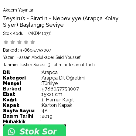
Akdem Yayınları
Teysiru’s - Sirati’n - Nebeviyye (Arapça Kolay
Siyer) Başlangıç Seviye
(AKDM1077)
Barkod
:
9786057753007
Yazar
:
Hassan Abdulkader Said Youssef
Tahmini Teslim Süresi
:
3 Tahmini Teslimat Tarihi
Dil
:
Arapça
Kategori
:
Arapça Dil Öğretimi
Menşei
:
Türkiye
Barkod
:
9786057753007
Ebat
:
15x21 cm
Kağıt
:
1. Hamur Kâğıt
Kapak
:
Karton Kapak
Sayfa Sayısı
:
48
Basım Tarihi
:
2019
Muhakkik
:
-