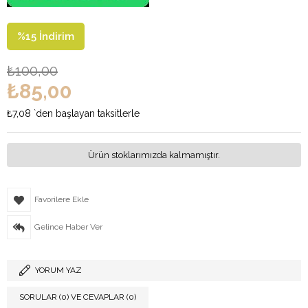
%
15
İndirim
₺100,00
₺85,00
₺7,08
`den başlayan taksitlerle
Ürün stoklarımızda kalmamıştır.
Favorilere Ekle
Gelince Haber Ver
YORUM YAZ
SORULAR (0) VE CEVAPLAR (0)