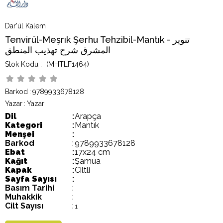
Dar'ül Kalem
Tenvirül-Meşrık Şerhu Tehzibil-Mantık - تنوير
المشرق شرح تهذيب المنطق
(MHTLF1464)
Barkod
:
9789933678128
Yazar
:
Yazar
Dil
:
Arapça
Kategori
:
Mantık
Menşei
:
Barkod
:
9789933678128
Ebat
:
17x24 cm
Kağıt
:
Şamua
Kapak
:
Ciltli
Sayfa Sayısı
:
Basım Tarihi
:
Muhakkik
:
Cilt Sayısı
:
1