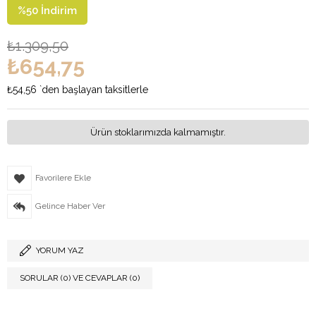
%
50
İndirim
₺1.309,50
₺654,75
₺54,56
`den başlayan taksitlerle
Ürün stoklarımızda kalmamıştır.
Favorilere Ekle
Gelince Haber Ver
YORUM YAZ
SORULAR (0) VE CEVAPLAR (0)