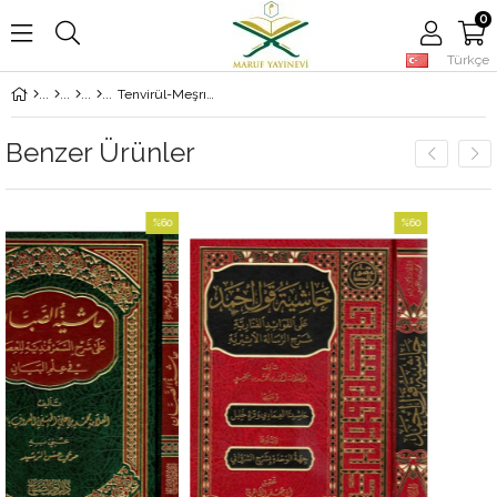
0
Türkçe
Tenvirül-Meşrık Şerhu Tehzibil-Mantık - تنوير المشرق شرح تهذيب المنطق
Benzer Ürünler
%60
%60
İndirim
İndirim
%60İndirim
%60İndirim