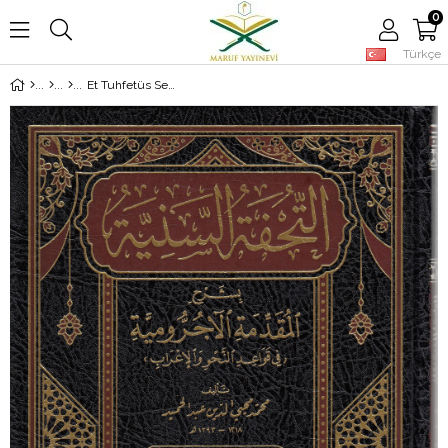
0
Türkçe
Et Tuhfetüs Seniyye Bi Şerhil Mukaddimetil Acurrumiyye Fi Kavaidin Nahv Vel İrab | التحفة السنية