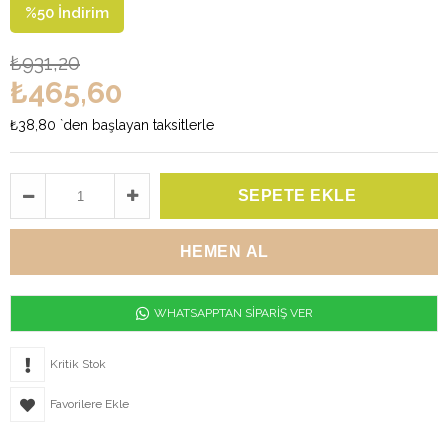
%
50
İndirim
₺931,20
₺465,60
₺38,80
`den başlayan taksitlerle
WHATSAPPTAN SİPARİŞ VER
Kritik Stok
Favorilere Ekle