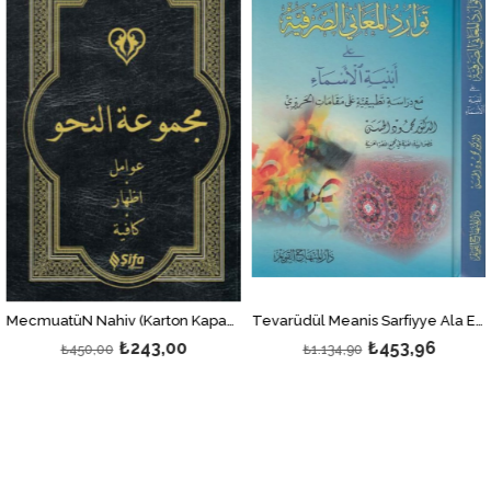
%46İndirim
%60İndirim
Tevarüdül Meanis Sarfiyye Ala Ebniyetil Esma : Maa Dirase Tatbikiyye Ala Makamatil Hariri 1Cilt | توارد المعاني الصرفية
MecmuatüN Nahiv (Karton Kapak) - مجموعة النحو
₺243,00
₺453,96
₺450,00
₺1.134,90