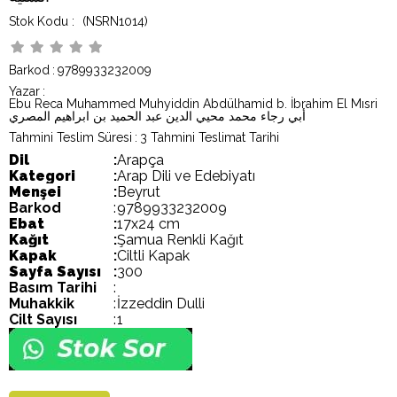
(NSRN1014)
Barkod
:
9789933232009
Yazar
:
Ebu Reca Muhammed Muhyiddin Abdülhamid b. İbrahim El Mısri
أبي رجاء محمد محيي الدين عبد الحميد بن ابراهيم المصري
Tahmini Teslim Süresi
:
3 Tahmini Teslimat Tarihi
Dil
:
Arapça
Kategori
:
Arap Dili ve Edebiyatı
Menşei
:
Beyrut
Barkod
:
9789933232009
Ebat
:
17x24 cm
Kağıt
:
Şamua Renkli Kağıt
Kapak
:
Ciltli Kapak
Sayfa Sayısı
:
300
Basım Tarihi
:
Muhakkik
:
İzzeddin Dulli
Cilt Sayısı
:
1