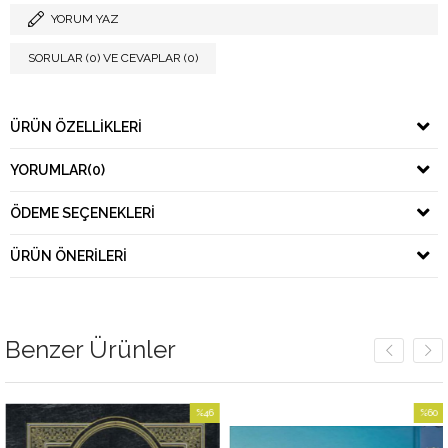
YORUM YAZ
SORULAR (0) VE CEVAPLAR (0)
ÜRÜN ÖZELLIKLERI
YORUMLAR
(0)
ÖDEME SEÇENEKLERI
ÜRÜN ÖNERILERI
Benzer Ürünler
%46
%60
İndirim
İndirim