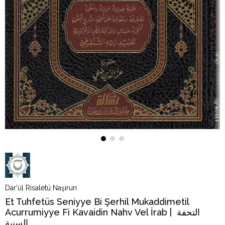
Dar'ül Risaletü Naşirun
Et Tuhfetüs Seniyye Bi Şerhil Mukaddimetil
Acurrumiyye Fi Kavaidin Nahv Vel İrab | التحفة
السنية