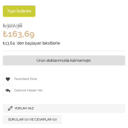
%
50
İndirim
₺327,38
₺163,69
₺13,64
`den başlayan taksitlerle
Ürün stoklarımızda kalmamıştır.
Favorilere Ekle
Gelince Haber Ver
YORUM YAZ
SORULAR (0) VE CEVAPLAR (0)