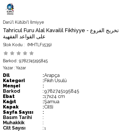
Darü'l Kütübi'l İlmiyye
Tahricul Furu Alal Kavailil Fikhiyye - تخريج الفروع
على القواعد الفقهية
(MHTLF1539)
Barkod
:
9782745195845
Yazar
:
Yazar
Dil
:
Arapça
Kategori
:
Fıkıh Usulü
Menşei
:
Barkod
:
9782745195845
Ebat
:
17x24 cm
Kağıt
:
Şamua
Kapak
:
Ciltli
Sayfa Sayısı
:
Basım Tarihi
:
Muhakkik
:
Cilt Sayısı
:
1