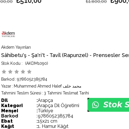
₺510,00
₺900,
00,00
₺1.800,00
Akdem Yayınları
Sâhibetu'ş - Şa'ri't - Tavîl (Rapunzel) - Prensesler Ser
(AKDM1090)
Barkod
:
9786052385784
Yazar
:
Muhammed Ahmed Halef محمد خلف
Tahmini Teslim Süresi
:
3 Tahmini Teslimat Tarihi
Dil
:
Arapça
Kategori
:
Arapça Dil Öğretimi
Menşei
:
Türkiye
Barkod
:
9786052385784
Ebat
:
15x21 cm
Kağıt
:
1. Hamur Kâğıt