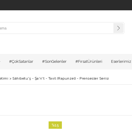
#ÇokSatanlar
#SonGelenler
#FırsatÜrünleri
Eserlerimiz
etimi
>
Sâhibetu'ş - Şa'ri't - Tavîl (Rapunzel) - Prensesler Serisi
%15