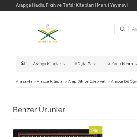
Arapça Hadis, Fıkıh ve Tefsir Kitapları | Maruf Yayınevi
Arapça Kitaplar
#DijitalBaskı
Kur'an-ı Kerim
Anasayfa
>
Arapça Kitaplar
>
Arap Dili ve Edebiyatı
>
Arapça Dil Öğr
Benzer Ürünler
5
%50