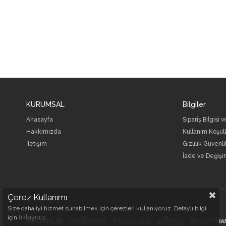
KURUMSAL
Bilgiler
Anasayfa
Sipariş Bilgisi 
Hakkımızda
Kullanım Koşull
İletişim
Gizlilik Güvenli
İade ve Değişi
Çerez Kullanımı
Size daha iyi hizmet sunabilmek için çerezleri kullanıyoruz. Detaylı bilgi
tıklayınız
için
.