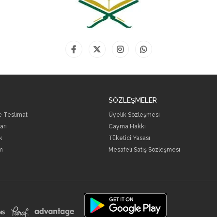
SÖZLEŞMELER
ve Teslimat
Üyelik Sözleşmesi
arı
Cayma Hakkı
k
Tüketici Yasası
m
Mesafeli Satış Sözleşmesi