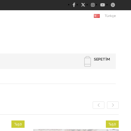
Türkçe
SEPETIM
%50
%50