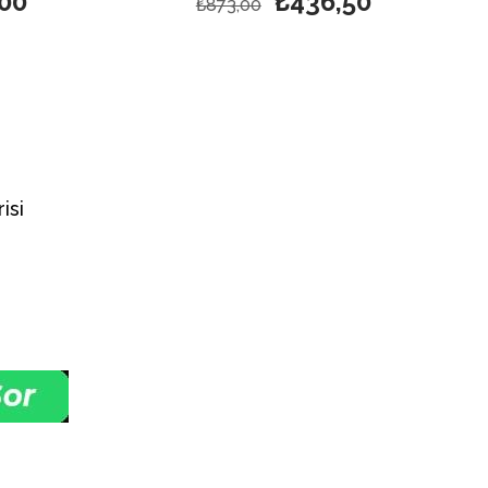
00
₺436,50
₺873,00
isi