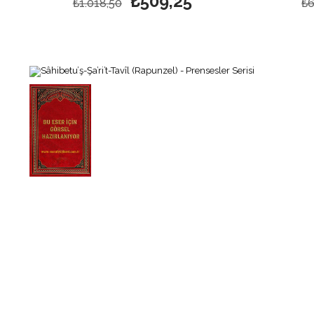
₺509,25
₺1.018,50
₺6