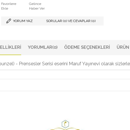
Favorilere
Gelince
Ekle
Haber Ver
YORUM YAZ
SORULAR (0) VE CEVAPLAR (0)
ELLIKLERI
YORUMLAR
(0)
ÖDEME SEÇENEKLERI
ÜRÜN 
nzel) - Prensesler Serisi eserini Maruf Yayınevi olarak sizlerl