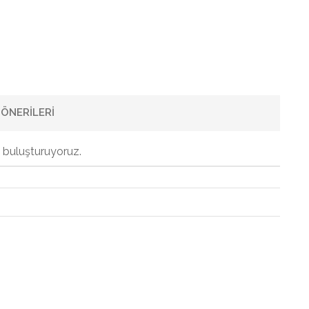
ÖNERILERI
e buluşturuyoruz.