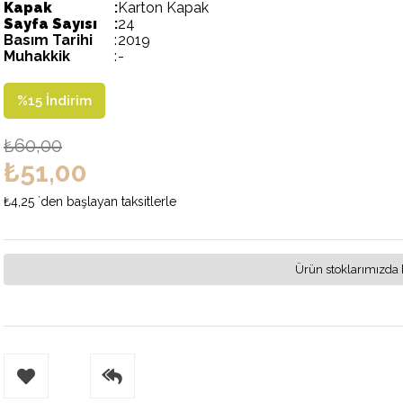
Kapak
:
Karton Kapak
Sayfa Sayısı
:
24
Basım Tarihi
:
2019
Muhakkik
:
-
%
15
İndirim
₺60,00
₺51,00
₺4,25
`den başlayan taksitlerle
Ürün stoklarımızda 