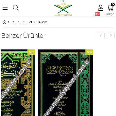
0
Türkçe
Sellül-Hüsam El-Hindi - سل الحسام الهندي لنصرة الشيخ خالد النقشبندي
Benzer Ürünler
%57
%50
İndirim
İndirim
%57İndirim
%50İndirim