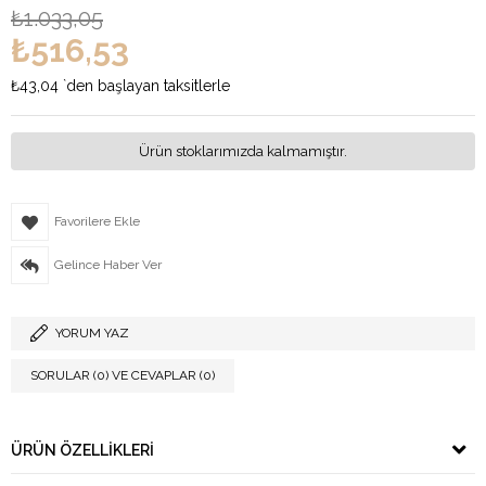
₺1.033,05
₺516,53
₺43,04
`den başlayan taksitlerle
Ürün stoklarımızda kalmamıştır.
Favorilere Ekle
Gelince Haber Ver
YORUM YAZ
SORULAR (0) VE CEVAPLAR (0)
ÜRÜN ÖZELLIKLERI