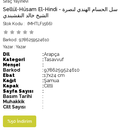
Siraç Yayınevi
Sellül-Hüsam El-Hindi - سل الحسام الهندي لنصرة
الشيخ خالد النقشبندي
(MHTLF1566)
Barkod
:
9786259524610
Yazar
:
Yazar
Dil
:
Arapça
Kategori
:
Tasavvuf
Menşei
:
Barkod
:
9786259524610
Ebat
:
17x24 cm
Kağıt
:
Şamua
Kapak
:
Ciltli
Sayfa Sayısı
:
Basım Tarihi
:
Muhakkik
:
Cilt Sayısı
:
%
50
İndirim