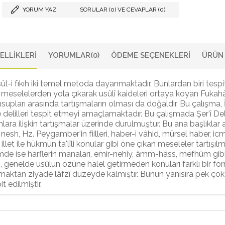
YORUM YAZ
SORULAR (0) VE CEVAPLAR (0)
ELLIKLERI
YORUMLAR
(0)
ÖDEME SEÇENEKLERI
ÜRÜN 
l-i fıkıh iki temel metoda dayanmaktadır. Bunlardan biri tespi
î meselelerden yola çıkarak usûlî kaideleri ortaya koyan Fuka
nsupları arasında tartışmaların olması da doğaldır. Bu çalışma, 
e delilleri tespit etmeyi amaçlamaktadır. Bu çalışmada Şer'î D
unlara ilişkin tartışmalar üzerinde durulmuştur. Bu ana başlıkl
 nesh, Hz. Peygamber'in fiilleri, haber-i vâhid, mürsel haber, ic
illet ile hükmün ta'lîli konular gibi öne çıkan meseleler tartışı
mde ise harflerin manaları, emir-nehiy, âmm-hâss, mefhûm gib
, genelde usûlün özüne halel getirmeden konuları farklı bir forma
lmaktan ziyade lâfzî düzeyde kalmıştır. Bunun yanısıra pek çok 
 edilmiştir.