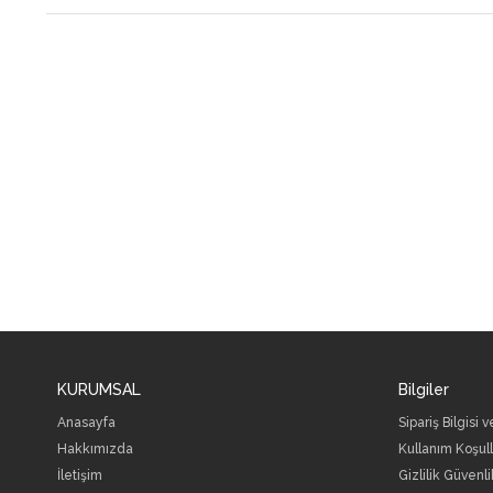
KURUMSAL
Bilgiler
Anasayfa
Sipariş Bilgisi 
Hakkımızda
Kullanım Koşull
İletişim
Gizlilik Güvenli