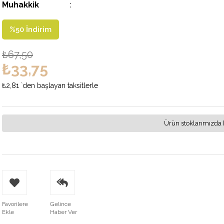
Muhakkik
:
%
50
İndirim
₺67,50
₺33,75
₺2,81
`den başlayan taksitlerle
Ürün stoklarımızda 
Favorilere
Gelince
Ekle
Haber Ver