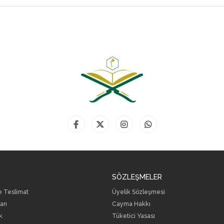
SÖZLEŞMELER
ve Teslimat
Üyelik Sözleşmesi
arı
Cayma Hakkı
k
Tüketici Yasası