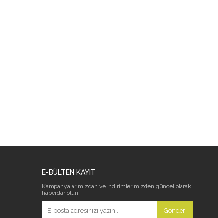
E-BÜLTEN KAYIT
Kampanyalarımızdan ve indirimlerimizden güncel olarak
haberdar olun.
Gönder