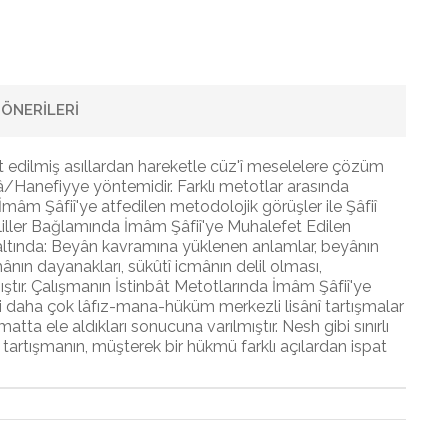
ÖNERILERI
t edilmiş asıllardan hareketle cüz'î meselelere çözüm
hâ/Hanefiyye yöntemidir. Farklı metotlar arasında
İmâm Şâfiî'ye atfedilen metodolojik görüşler ile Şâfiî
eliller Bağlamında İmâm Şâfiî'ye Muhalefet Edilen
ar altında: Beyân kavramına yüklenen anlamlar, beyânın
mânın dayanakları, sükûtî icmânın delil olması,
lmıştır. Çalışmanın İstinbât Metotlarında İmâm Şâfiî'ye
i daha çok lâfız-mana-hüküm merkezli lisânî tartışmalar
tta ele aldıkları sonucuna varılmıştır. Nesh gibi sınırlı
tartışmanın, müşterek bir hükmü farklı açılardan ispat