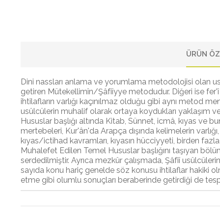
ÜRÜN ÖZ
Dini nassları anlama ve yorumlama metodolojisi olan usû
getiren Mütekellimîn/Şâfiîyye metodudur. Diğeri ise fer'
ihtilafların varlığı kaçınılmaz olduğu gibi aynı metod me
usûlcülerin muhalif olarak ortaya koydukları yaklaşım v
Hususlar başlığı altında Kitab, Sünnet, icmâ, kıyas ve b
mertebeleri, Kur'ân'da Arapça dışında kelimelerin varlığı,
kıyas/ictihad kavramları, kıyasın hücciyyeti, birden fazla 
Muhalefet Edilen Temel Hususlar başlığını taşıyan bölü
serdedilmiştir. Ayrıca mezkûr çalışmada, Şâfiî usûlcülerin
sayıda konu hariç genelde söz konusu ihtilaflar hakiki o
etme gibi olumlu sonuçları beraberinde getirdiği de tespit