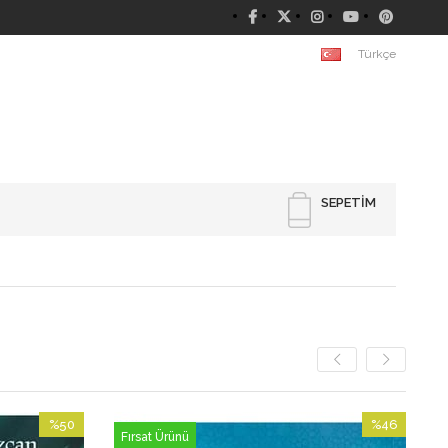
Türkçe
SEPETIM
%50
%46
Fırsat Ürünü