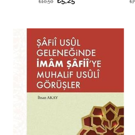
₺5,25
₺10,50
₺7