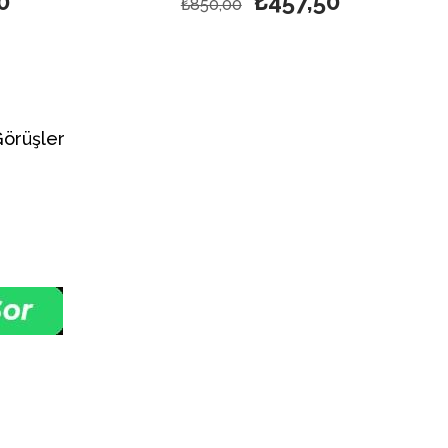
0
₺457,50
₺850,00
Görüşler