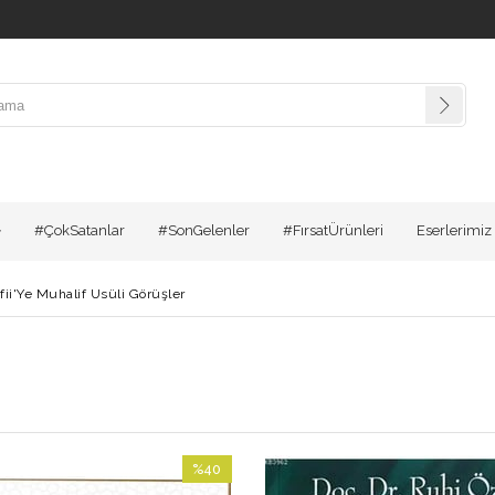
#ÇokSatanlar
#SonGelenler
#FırsatÜrünleri
Eserlerimiz
ii'Ye Muhalif Usüli Görüşler
%40