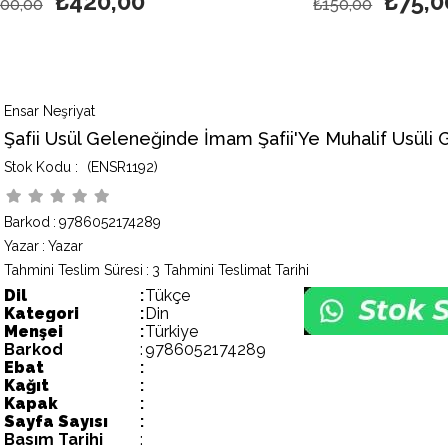
₺420,00
₺75,0
00,00
₺150,00
Ensar Neşriyat
Şafii Usül Geleneğinde İmam Şafii'Ye Muhalif Usüli 
(ENSR1192)
Barkod
:
9786052174289
Yazar
:
Yazar
Tahmini Teslim Süresi
:
3 Tahmini Teslimat Tarihi
Dil
:
Tükçe
Kategori
:
Din
Menşei
:
Türkiye
Barkod
:
9786052174289
Ebat
:
Kağıt
:
Kapak
:
Sayfa Sayısı
:
Basım Tarihi
: