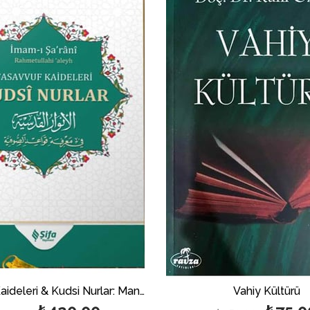
İndirim
%40İndirim
Tasavvuf Kaideleri & Kudsi Nurlar: Maneviyat Yolculuğunuz İçin Kılavuz
Vahiy Kültürü