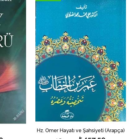
İndirim
İndirim
%50İndirim
%46İndirim
Hz. Ömer Hayatı ve Şahsiyeti (Arapça)