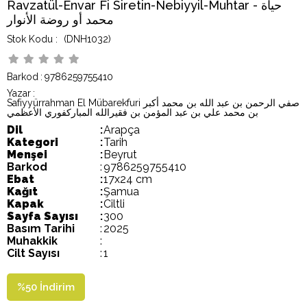
Ravzatül-Envar Fi Siretin-Nebiyyil-Muhtar - حياة
محمد أو روضة الأنوار
(DNH1032)
Barkod
:
9786259755410
Yazar
:
Safiyyürrahman El Mübarekfuri صفي الرحمن بن عبد الله بن محمد أكبر
بن محمد علي بن عبد المؤمن بن فقيرالله المباركفوري الأعظمي
Dil
:
Arapça
Kategori
:
Tarih
Menşei
:
Beyrut
Barkod
:
9786259755410
Ebat
:
17x24 cm
Kağıt
:
Şamua
Kapak
:
Ciltli
Sayfa Sayısı
:
300
Basım Tarihi
:
2025
Muhakkik
:
Cilt Sayısı
:
1
%
50
İndirim