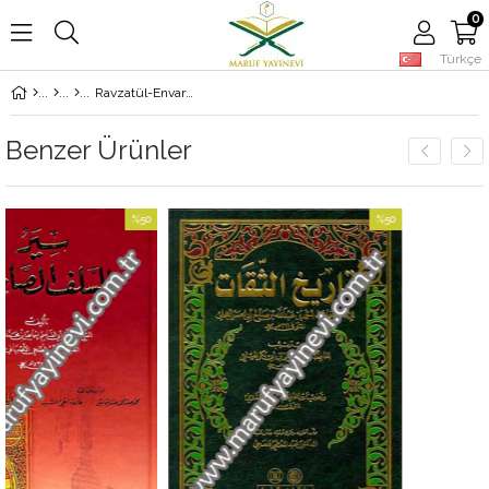
0
Türkçe
Ravzatül-Envar Fi Siretin-Nebiyyil-Muhtar - حياة محمد أو روضة الأنوار
Benzer Ürünler
%50
%50
İndirim
İndirim
%50İndirim
%50İndirim