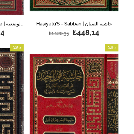
Haşiyetü'S - Sabban | حاشية الصبان
Haşiyetü'D Düsuki Ala Vazieye | حاشية الدسوقي على الوضعية
14
₺448,14
₺1.120,35
%60
%60
İndirim
İndirim
%60İndirim
%60İndirim