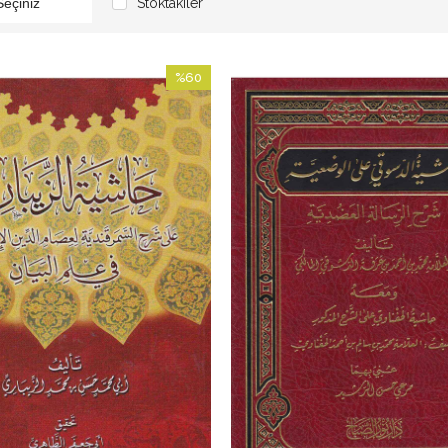
Stoktakiler
أح
%60
İndirim
%60İndirim
lmasi
ابي عبد الله جمال ا
. Yusuf b. Ömer b. Şuayb Es Senusi أبو عبدالله محمد بن يوسف السنوسي
tül İslam Muhammed b. Muhammed El Gazzali أبي حامد محمد بن محمد بن محمد الغزالي
med Muhyiddin Abdülhamid b. İbrahim El Mısri أبي رجاء محمد محيي الدين عبد الحميد بن ابراهيم المصري