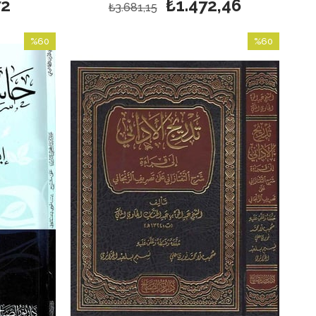
72
₺1.472,46
₺3.681,15
%60
%60
İndirim
İndirim
%60İndirim
%60İndirim