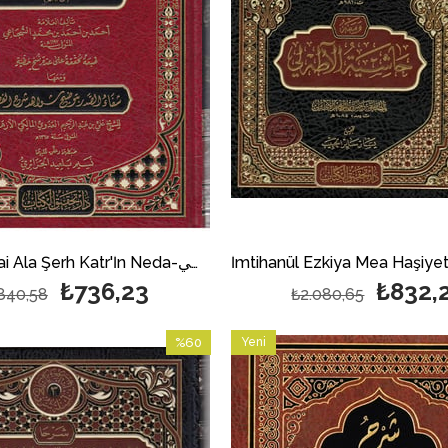
Haşiye Sucai Ala Şerh Katr'İn Neda-حاشية السجاعي و الالوسي
₺736,23
₺832,
840,58
₺2.080,65
%60
Yeni
İndirim
Ürün
%60İndirim