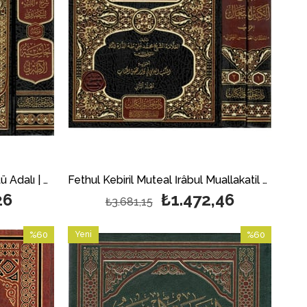
Fethul Kebiril Muteal İrâbul Muallakatil Aşrit Tıval - فتح الكبير المُتعال إعرابُ المعلقات العشر الطِّوال 2/1
İmtihanül Ezkiya Mea Haşiyetü Adalı | امتحان الأذكياء مع حاشية آطرلي
26
₺1.472,46
₺3.681,15
%60
Yeni
%60
İndirim
Ürün
İndirim
%60İndirim
%60İndirim