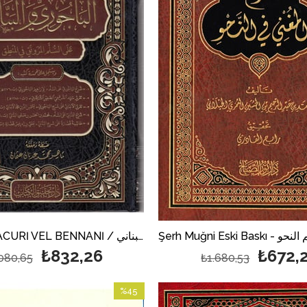
ŞERHAL BACURİ VEL BENNANİ / شرحا الباجوري والبناني
₺832,26
₺672,
080,65
₺1.680,53
%45