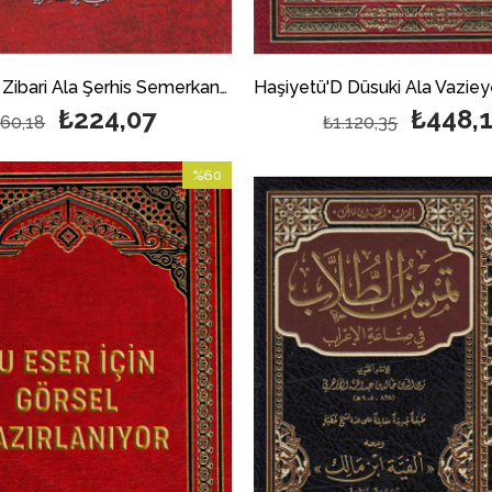
الإمام أبي زكريا يحيى بن شرف النووي
Haşiyetü'l - Zibari Ala Şerhis Semerkandiyye Fi İlmil Beyan | حاشية الزيباري على شرح السمرقندية في علم البيان
₺224,07
₺448,
60,18
₺1.120,35
%60
İndirim
%60İndirim