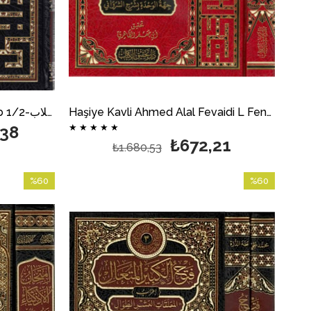
Haşiye Kavli Ahmed Alal Fevaidi L Fenariyye Şerh Er Risaletil Esiriyye | حاشية قول أحمد على الفوائد الفنارية شرح الرسالة الأثيرية
Temrinut Tullab Fi Sınaatil İrab 1/2-تمرين الطلاب
,38
★
★
★
★
★
₺672,21
₺1.680,53
%60
%60
İndirim
İndirim
%60İndirim
%60İndirim