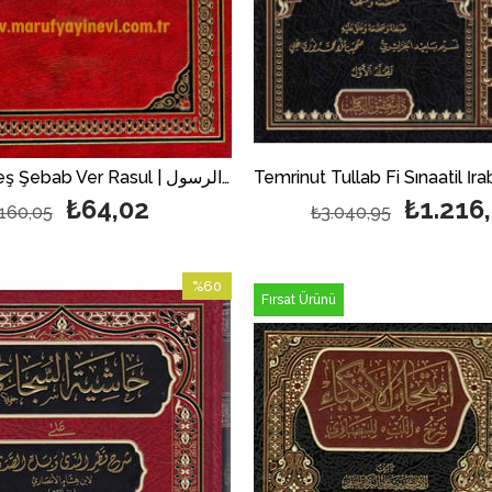
Hıvar Beyneş Şebab Ver Rasul | حوار بين الشباب والرسول
₺64,02
₺1.216
160,05
₺3.040,95
%60
Fırsat Ürünü
İndirim
%60İndirim