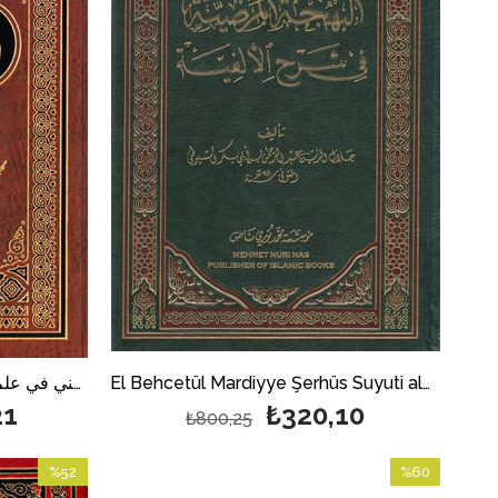
El Behcetül Mardiyye Şerhüs Suyuti ala Elfiyyeti İbn Malik ESKİ BASKI TEK CİLT شرح السيوطي على الفية ابن مالك البهجة المرضية
Şerh Muğni Eski Baskı - شرح المغني في علم النحو
21
₺320,10
₺800,25
%52
%60