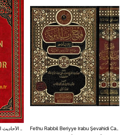
İndirim
İndirim
%52İndirim
%60İndirim
Fethu Rabbil Beriyye İrabu Şevahidi Camiid Durusil Arabiyye - فتح رب البرية
ez Zubdetül Hadisiyye | الزبدة الحديثية في ترجمة مختار الأحاديث النبوية