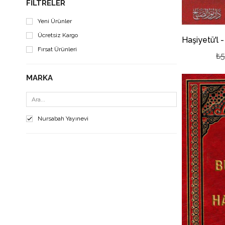
FILTRELER
Ebu Zekeriyya Muhyiddin Yahya b. Şeref En Nevevi 
Yeni Ürünler
Ücretsiz Kargo
Fırsat Ürünleri
₺5
MARKA
Nursabah Yayınevi