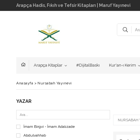
Arapça Hadis, Fıkıh ve Tefsir Kitapları | Maruf Yayınevi
Arapça Kitaplar
#DijitalBaskı
Kur'an-ı Kerim
Anasayfa
>
Nursabah Yayınevi
YAZAR
NURSABAH Y
İmam Birgvi - İmam Adalızade
Abdulvahhab