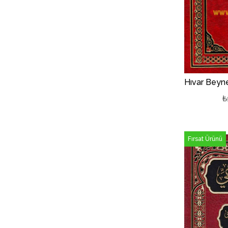
₺
Fırsat Ürünü