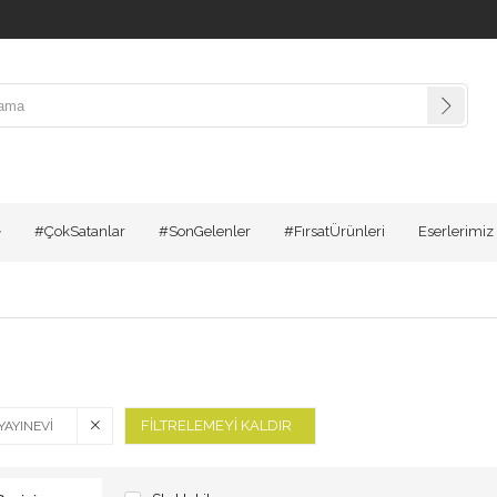
#ÇokSatanlar
#SonGelenler
#FırsatÜrünleri
Eserlerimiz
FILTRELEMEYI KALDIR
AYINEVI