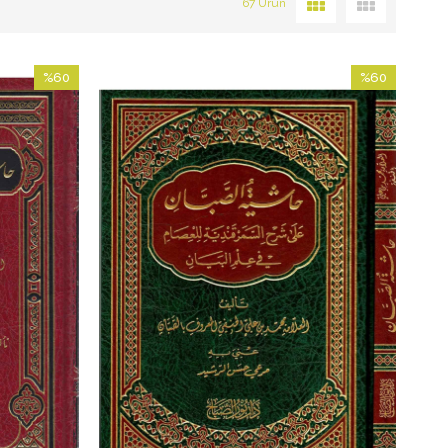
67 Ürün
%60
%60
İndirim
İndirim
%60İndirim
%60İndirim