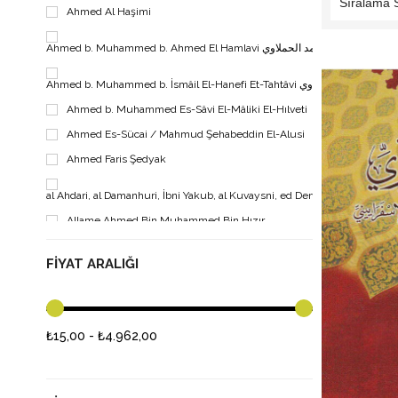
Ahmed Al Haşimi
Ahmed b. Muhammed b. Ahmed El Hamlavi مد بن محمد بن أحمد الحملاوي
Ahmed b. Muhammed b. İsmâil El-Hanefi Et-Tahtâvi أحمد الطحطاوي
Ahmed b. Muhammed Es-Sâvi El-Mâliki El-Hılveti
Ahmed Es-Sücai / Mahmud Şehabeddin El-Alusi
Ahmed Faris Şedyak
al Ahdari, al Damanhuri, İbni Yakub, al Kuvaysni, ed Dervi, Kaduri, es Sici
Allame Ahmed Bin Muhammed Bin Hızır
Ebi Abdullah Cemaleddin ibn Hişam Ensari لدين ابن هشام الانصاري
FIYAT ARALIĞI
Ebu Abdullah Muhammed b
Ebu Hamid Hücce
₺15,00 - ₺4.962,00
Ebu Reca Muham