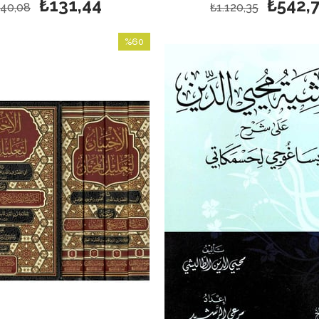
₺131,44
₺542,
40,08
₺1.120,35
%60
İndirim
%60İndirim