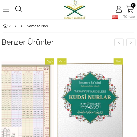
0
Türkçe
Namaza Nasıl Başlanır?
Benzer Ürünler
%50
Yeni
%40
İndirim
Ürün
İndirim
%50İndirim
%40İndirim