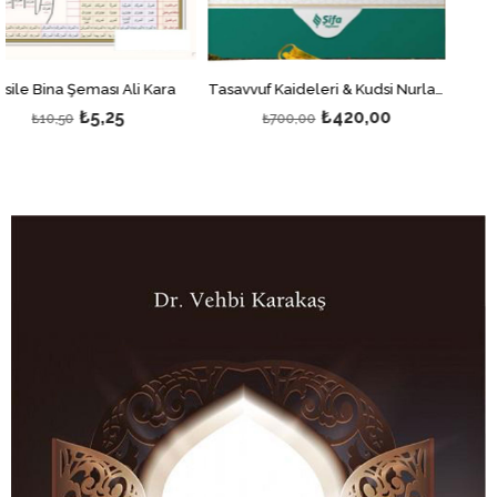
ası Ali Kara
Tasavvuf Kaideleri & Kudsi Nurlar: Maneviyat Yolculuğunuz İçin Kılavuz
Vahiy Kü
5,25
₺420,00
₺
₺700,00
₺150,00