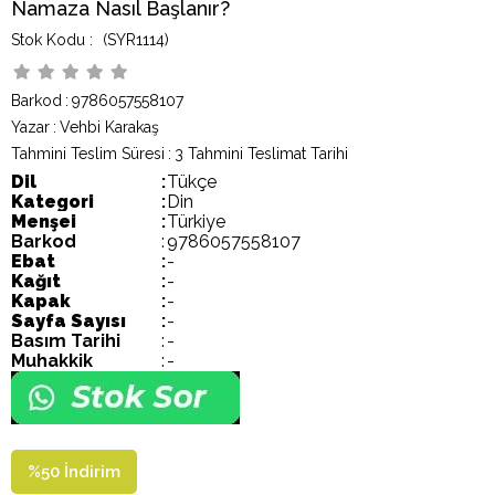
Namaza Nasıl Başlanır?
(SYR1114)
Barkod
:
9786057558107
Yazar
:
Vehbi Karakaş
Tahmini Teslim Süresi
:
3 Tahmini Teslimat Tarihi
Dil
:
Tükçe
Kategori
:
Din
Menşei
:
Türkiye
Barkod
:
9786057558107
Ebat
:
-
Kağıt
:
-
Kapak
:
-
Sayfa Sayısı
:
-
Basım Tarihi
:
-
Muhakkik
:
-
%
50
İndirim