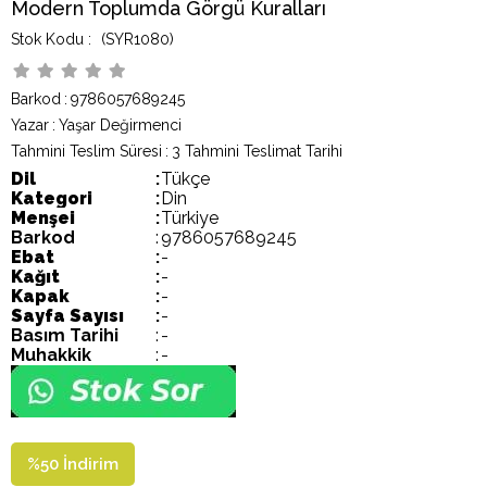
Modern Toplumda Görgü Kuralları
(SYR1080)
Barkod
:
9786057689245
Yazar
:
Yaşar Değirmenci
Tahmini Teslim Süresi
:
3 Tahmini Teslimat Tarihi
Dil
:
Tükçe
Kategori
:
Din
Menşei
:
Türkiye
Barkod
:
9786057689245
Ebat
:
-
Kağıt
:
-
Kapak
:
-
Sayfa Sayısı
:
-
Basım Tarihi
:
-
Muhakkik
:
-
%
50
İndirim