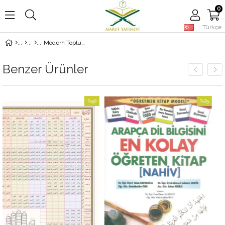
0
Türkçe
Modern Toplumda Görgü Kuralları
Benzer Ürünler
%50
%25
İndirim
İndirim
%50İndirim
%25İndirim