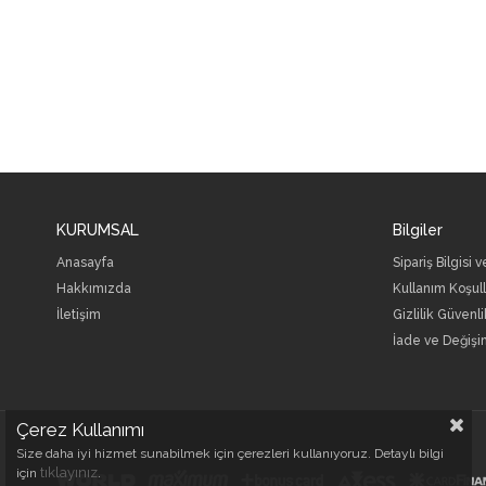
KURUMSAL
Bilgiler
Anasayfa
Sipariş Bilgisi 
Hakkımızda
Kullanım Koşull
İletişim
Gizlilik Güvenli
İade ve Değişi
Çerez Kullanımı
Size daha iyi hizmet sunabilmek için çerezleri kullanıyoruz. Detaylı bilgi
tıklayınız
için
.