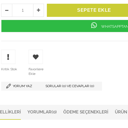
WHATSAPPTAN 
Kritik Stok
Favorilere
Ekle
YORUM YAZ
SORULAR (0) VE CEVAPLAR (0)
ELLIKLERI
YORUMLAR
(0)
ÖDEME SEÇENEKLERI
ÜRÜN 