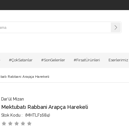
#ÇokSatanlar
#SonGelenler
#FırsatÜrünleri
Eserlerimiz
batı Rabbani Arapça Harekeli
Dar'ül Mizan
Mektubatı Rabbani Arapça Harekeli
(MHTLF1684)