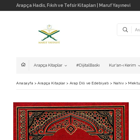
Arapça Hadis, Fıkıh ve Tefsir Kitapları | Maruf Yayınevi
Arapça Kitaplar
#DijitalBaskı
Kur'an-ı Kerim
Anasayfa
>
Arapça Kitaplar
>
Arap Dili ve Edebiyatı
>
Nahiv
>
Mektu