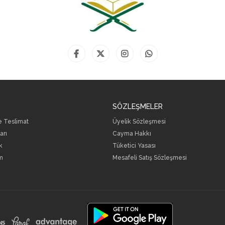
SÖZLEŞMELER
ve Teslimat
Üyelik Sözleşmesi
arı
Cayma Hakkı
k
Tüketici Yasası
m
Mesafeli Satış Sözleşmesi