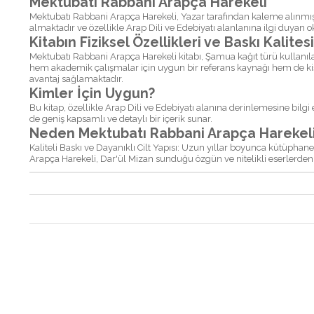
Mektubatı Rabbani Arapça Harekeli
Mektubatı Rabbani Arapça Harekeli, Yazar tarafından kaleme alınmış v
almaktadır ve özellikle Arap Dili ve Edebiyatı alanlanına ilgi duyan ok
Kitabın Fiziksel Özellikleri ve Baskı Kalitesi
Mektubatı Rabbani Arapça Harekeli kitabı, Şamua kağıt türü kullanılar
hem akademik çalışmalar için uygun bir referans kaynağı hem de kişi
avantaj sağlamaktadır.
Kimler İçin Uygun?
Bu kitap, özellikle Arap Dili ve Edebiyatı alanına derinlemesine bilg
de geniş kapsamlı ve detaylı bir içerik sunar.
Neden Mektubatı Rabbani Arapça Harekeli K
Kaliteli Baskı ve Dayanıklı Cilt Yapısı: Uzun yıllar boyunca kütüpha
Arapça Harekeli, Dar'ül Mizan sunduğu özgün ve nitelikli eserlerden bi