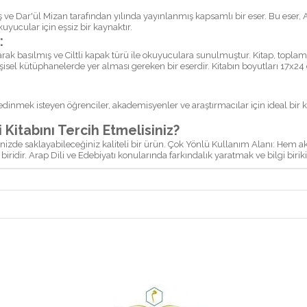
e Dar'ül Mizan tarafından yılında yayınlanmış kapsamlı bir eser. Bu eser, Ar
uyucular için eşsiz bir kaynaktır.
:
ak basılmış ve Ciltli kapak türü ile okuyuculara sunulmuştur. Kitap, toplamda
sel kütüphanelerde yer alması gereken bir eserdir. Kitabın boyutları 17x24 
i edinmek isteyen öğrenciler, akademisyenler ve araştırmacılar için ideal bir
itabını Tercih Etmelisiniz?
nenizde saklayabileceğiniz kaliteli bir ürün. Çok Yönlü Kullanım Alanı: Hem
ridir. Arap Dili ve Edebiyatı konularında farkındalık yaratmak ve bilgi birikim