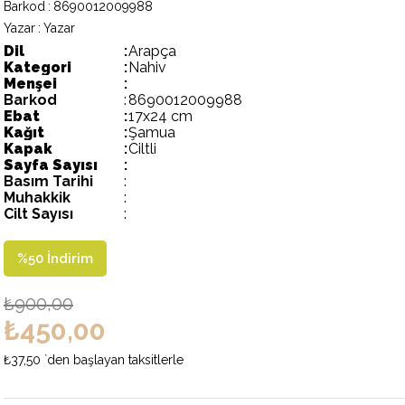
Barkod
:
8690012009988
Yazar
:
Yazar
Dil
:
Arapça
Kategori
:
Nahiv
Menşei
:
Barkod
:
8690012009988
Ebat
:
17x24 cm
Kağıt
:
Şamua
Kapak
:
Ciltli
Sayfa Sayısı
:
Basım Tarihi
:
Muhakkik
:
Cilt Sayısı
:
%
50
İndirim
₺900,00
₺450,00
₺37,50
`den başlayan taksitlerle