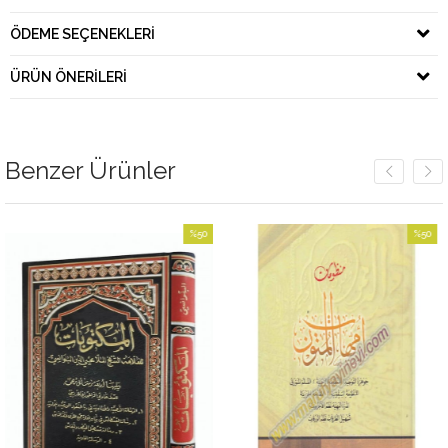
ÖDEME SEÇENEKLERI
ÜRÜN ÖNERILERI
Benzer Ürünler
%50
%50
İndirim
İndirim
%50İndirim
%50İndirim