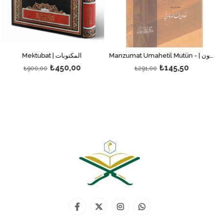
Manzumat Umahetil Mutün - | منظومات أمهات المتون
Mektubat | المكتوبات
₺450,00
₺145,50
0
₺291,00
₺595,