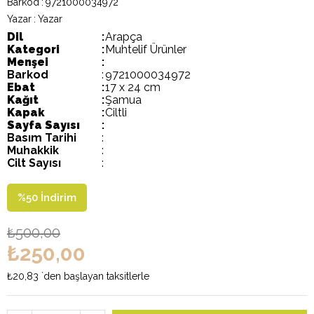
Barkod
:
9721000034972
Yazar
:
Yazar
Dil
:
Arapça
Kategori
:
Muhtelif Ürünler
Menşei
:
Barkod
:
9721000034972
Ebat
:
17 x 24 cm
Kağıt
:
Şamua
Kapak
:
Ciltli
Sayfa Sayısı
:
Basım Tarihi
:
Muhakkik
:
Cilt Sayısı
:
%
50
İndirim
₺500,00
₺250,00
₺20,83
`den başlayan taksitlerle