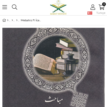
0
Türkçe
Mebahis Fi İcazü'L Kur'An | مباحث في إعجازالقران