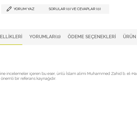
YORUM YAZ
SORULAR (0) VE CEVAPLAR (0)
ELLIKLERI
YORUMLAR
(0)
ÖDEME SEÇENEKLERI
ÜRÜN 
sine incelemeler içeren bu eser, ünlü İslam alimi Muhammed Zahid b. el-Hasan
 önemli bir referans kaynağıdır.