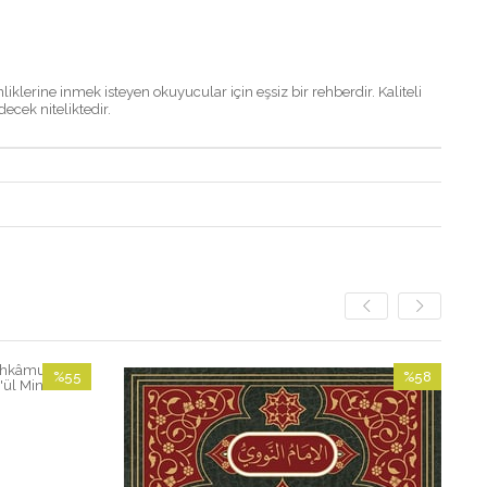
liklerine inmek isteyen okuyucular için eşsiz bir rehberdir. Kaliteli
ecek niteliktedir.
%55
%58
İndirim
İndirim
%55İndirim
%58İndirim