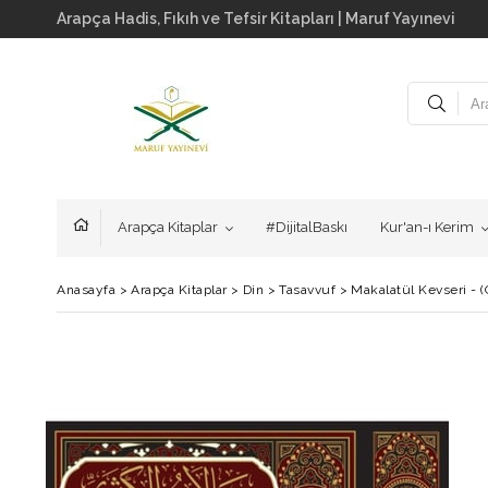
Arapça Hadis, Fıkıh ve Tefsir Kitapları | Maruf Yayınevi
Arapça Kitaplar
#DijitalBaskı
Kur'an-ı Kerim
Anasayfa
>
Arapça Kitaplar
>
Din
>
Tasavvuf
>