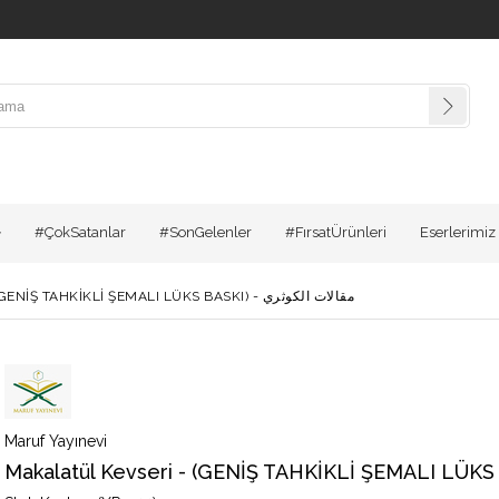
#ÇokSatanlar
#SonGelenler
#FırsatÜrünleri
Eserlerimiz
Makalatül Kevseri - (GENİŞ TAHKİKLİ ŞEMALI LÜKS BASKI) - مقالات الكوثري
Maruf Yayınevi