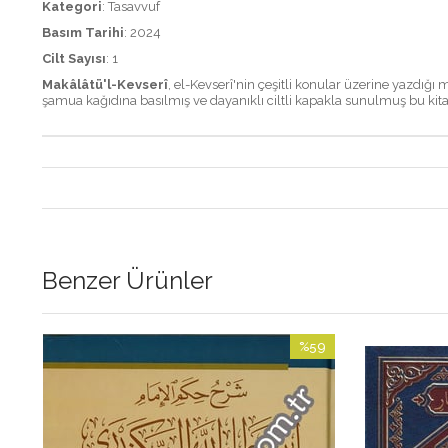
Kategori
: Tasavvuf
Basım Tarihi
: 2024
Cilt Sayısı
: 1
Makâlâtü'l-Kevserî
, el-Kevserî'nin çeşitli konular üzerine yazdığı 
şamua kağıdına basılmış ve dayanıklı ciltli kapakla sunulmuş bu kita
Benzer Ürünler
0
%59
im
İndirim
ndirim
%59İndirim