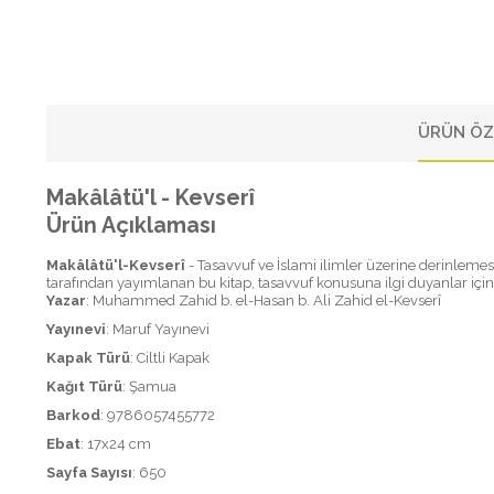
ÜRÜN ÖZ
Makâlâtü'l - Kevserî
Ürün Açıklaması
Makâlâtü'l-Kevserî
- Tasavvuf ve İslami ilimler üzerine derinleme
tarafından yayımlanan bu kitap, tasavvuf konusuna ilgi duyanlar için
Yazar
: Muhammed Zahid b. el-Hasan b. Ali Zahid el-Kevserî
Yayınevi
: Maruf Yayınevi
Kapak Türü
: Ciltli Kapak
Kağıt Türü
: Şamua
Barkod
: 9786057455772
Ebat
: 17x24 cm
Sayfa Sayısı
: 650