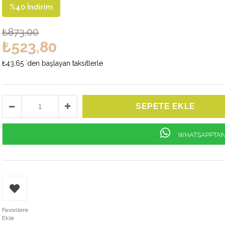
%
40
İndirim
₺873,00
₺523,80
₺43,65
`den başlayan taksitlerle
WHATSAPPTAN 
Favorilere
Ekle