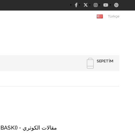
Türkçe
SEPETIM
Makalatül Kevseri - (GENİŞ TAHKİKLİ ŞEMALI LÜKS BASKI) - مقالات الكوثري