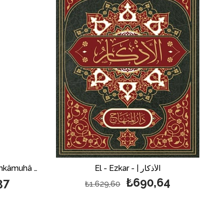
El - Ezkar - | الأذكار
Es Salât Alen Nebî (S.A.V.) Ahkâmuhâ Fezâiluhâ Fevâiduhâ 1 Cilt | الصلاة على النبي ص
37
₺690,64
₺1.629,60