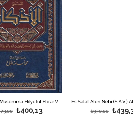
El Ezkar El Müsemma Hılyetül Ebrâr Ve Şiâril Ahyâr 1 Cilt | الأذكار
₺400,13
₺439,
73,00
₺970,00