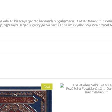
makaleleri bir araya getiren kapsamlı bir çalışmadır. Bu eser, tasavvufun derin
p, 650 sayfalık geniş içeriğiyle okuyucularına uzun yıllar boyunca hizmet ed
%54
İndirim
%54İndirim