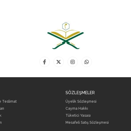
SÖZLEŞMELER
ve Teslimat
Üyelik Sözleşmesi
arı
Cayma Hakkı
k
Tüketici Yasası
m
Mesafeli Satış Sözleşmesi