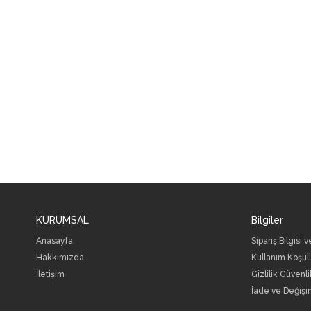
KURUMSAL
Bilgiler
Anasayfa
Sipariş Bilgisi 
Hakkımızda
Kullanım Koşull
İletişim
Gizlilik Güvenli
İade ve Değişi