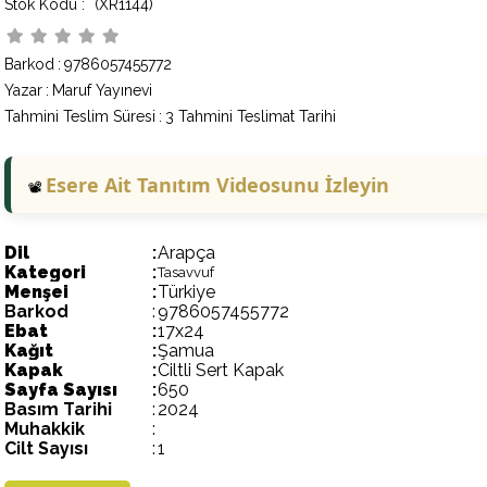
(XR1144)
Barkod
:
9786057455772
Yazar
:
Maruf Yayınevi
Tahmini Teslim Süresi
:
3 Tahmini Teslimat Tarihi
Esere Ait Tanıtım Videosunu İzleyin
📽️
Dil
:
Arapça
Kategori
:
Tasavvuf
Menşei
:
Türkiye
Barkod
:
9786057455772
Ebat
:
17x24
Kağıt
:
Şamua
Kapak
:
Ciltli Sert Kapak
Sayfa Sayısı
:
650
Basım Tarihi
:
2024
Muhakkik
:
Cilt Sayısı
:
1