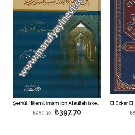
Şerhül Hikemil İmam İbn Ataullah İskenderi 1Cilt شرح حكم الإمام ابن عطاء الله السكندري
Fadlüs Salat Ala Hatemil Enbiya (S.A.V.) 1 Cilt | فضل الصلاة
₺397,70
₺960,30
₺8