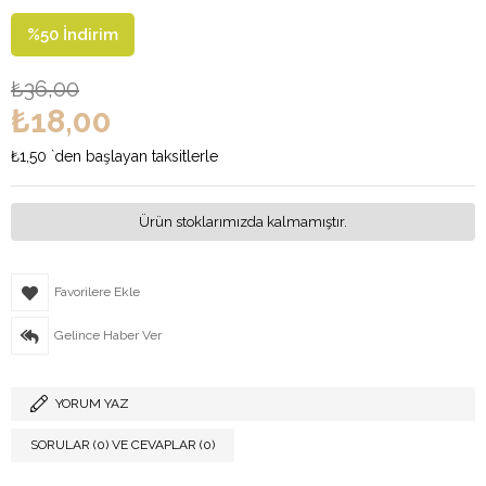
%
50
İndirim
₺36,00
₺18,00
₺1,50
`den başlayan taksitlerle
Ürün stoklarımızda kalmamıştır.
Favorilere Ekle
Gelince Haber Ver
YORUM YAZ
SORULAR (0) VE CEVAPLAR (0)