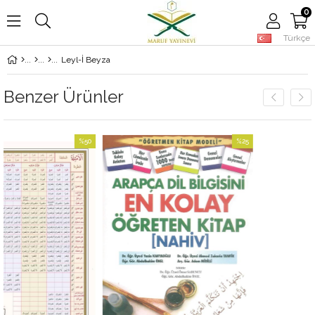
0
Türkçe
Leyl-İ Beyza
Benzer Ürünler
%50
%25
İndirim
İndirim
%50İndirim
%25İndirim