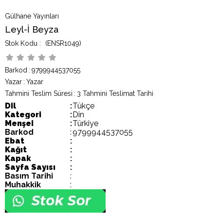
Gülhane Yayınları
Leyl-İ Beyza
(ENSR1049)
Barkod
:
9799944537055
Yazar
:
Yazar
Tahmini Teslim Süresi
:
3 Tahmini Teslimat Tarihi
Dil
:
Tükçe
Kategori
:
Din
Menşei
:
Türkiye
Barkod
:
9799944537055
Ebat
:
Kağıt
:
Kapak
:
Sayfa Sayısı
:
Basım Tarihi
:
Muhakkik
: