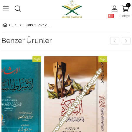
0
Türkçe
Kitbut-Tevhid Ellezi Huve Hakkullh All-İbd Ve Yelihil-Uslus-Selefe Ve Edilletuh - El-Kavidil-Erbaa Şurtus-Salt Ve Vcibtuh Ve Erknuh - كتاب التوحيد الذي هو حق الله على العبيد ويليه الأصول الثلاثة وأدلتها - القواعد الأربعة شروط الصلاة وواجباتها وأركانها
Benzer Ürünler
%50
%54
İndirim
İndirim
%50İndirim
%54İndirim