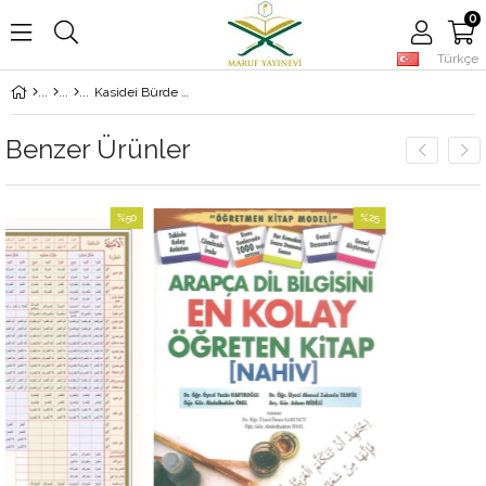
0
Türkçe
Kasidei Bürde Tercümesi
Benzer Ürünler
%50
%25
İndirim
İndirim
%50İndirim
%25İndirim