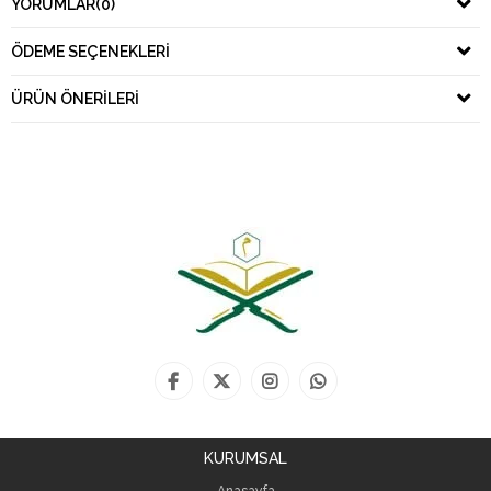
YORUMLAR
(0)
ÖDEME SEÇENEKLERI
ÜRÜN ÖNERILERI
KURUMSAL
Anasayfa