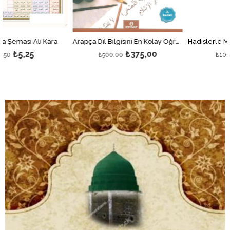
Kara
Arapça Dil Bilgisini En Kolay Öğreten Kitap [Nahiv]
₺375,00
₺60,00
₺500,00
₺100,00