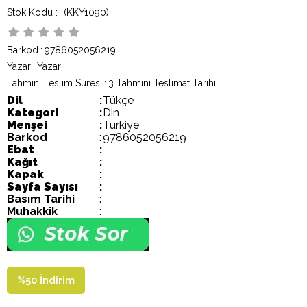
(KKY1090)
Barkod
:
9786052056219
Yazar
:
Yazar
Tahmini Teslim Süresi
:
3 Tahmini Teslimat Tarihi
Dil
:
Tükçe
Kategori
:
Din
Menşei
:
Türkiye
Barkod
:
9786052056219
Ebat
:
Kağıt
:
Kapak
:
Sayfa Sayısı
:
Basım Tarihi
:
Muhakkik
:
%
50
İndirim