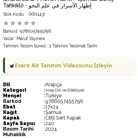
Tahkikli) - إظهار الأسرار في علم النحو
(XR1143)
Barkod
:
9786057455796
Yazar
:
Maruf Yayınevi
Tahmini Teslim Süresi
:
3 Tahmini Teslimat Tarihi
Esere Ait Tanıtım Videosunu İzleyin
📽️
Dil
:
Arapça
Kategori
:
Arap Dili ve Edebiyatı
Menşei
:
Türkiye
Barkod
:
9786057455796
Ebat
:
17x24
Kağıt
:
Şamua
Kapak
:
Ciltli Sert Kapak
Sayfa Sayısı
:
240
Basım Tarihi
:
2024
Muhakkik
: