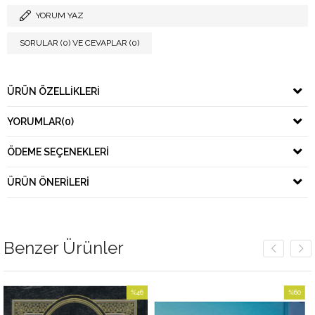
YORUM YAZ
SORULAR (0) VE CEVAPLAR (0)
ÜRÜN ÖZELLIKLERI
YORUMLAR
(0)
ÖDEME SEÇENEKLERI
ÜRÜN ÖNERILERI
Benzer Ürünler
%46
%60
İndirim
İndirim