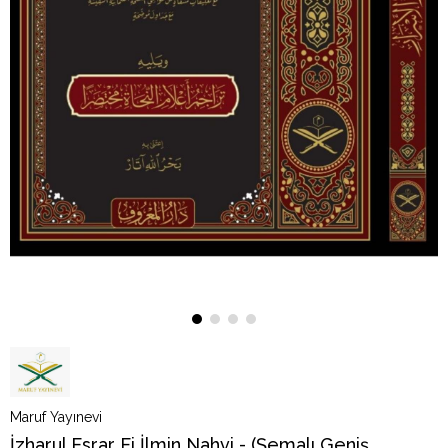
Maruf Yayınevi
İzharul Esrar Fi İlmin Nahvi - (Şemalı Geniş