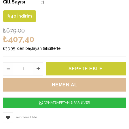
Cilt Sayısı
:
1
%
40
İndirim
₺679,00
₺407,40
₺33,95
`den başlayan taksitlerle
WHATSAPPTAN SİPARİŞ VER
Favorilere Ekle