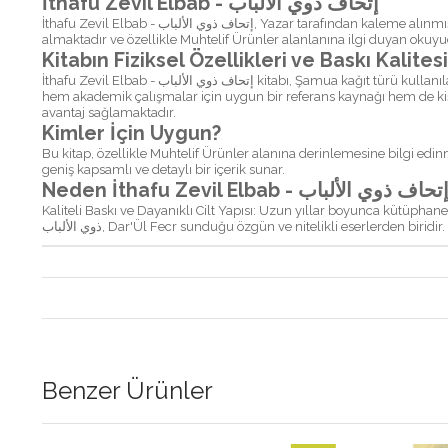
İthafu Zevil Elbab - إتحاف ذوي الألباب
İthafu Zevil Elbab - إتحاف ذوي الألباب, Yazar tarafından kaleme alınmış ve Dar'Ül Fecr tarafından yılında yayınlanmış kapsamlı bir eser. Bu eser, Arapça dilinde yazılmış olup, Muhtelif Ürünler kategorisinde yer
almaktadır ve özellikle Muhtelif Ürünler alanlanına ilgi duyan okuyucu
Kitabın Fiziksel Özellikleri ve Baskı Kalitesi
İthafu Zevil Elbab - إتحاف ذوي الألباب kitabı, Şamua kağıt türü kullanılarak basılmış ve Ciltli kapak türü ile okuyuculara sunulmuştur. Kitap, toplamda sayfadan oluşmakta olup, ciltlik bir yapıdadır. Bu özellikleri ile
hem akademik çalışmalar için uygun bir referans kaynağı hem de kişis
avantaj sağlamaktadır.
Kimler İçin Uygun?
Bu kitap, özellikle Muhtelif Ürünler alanına derinlemesine bilgi edin
geniş kapsamlı ve detaylı bir içerik sunar.
Kaliteli Baskı ve Dayanıklı Cilt Yapısı: Uzun yıllar boyunca kütüphane
ذوي الألباب, Dar'Ül Fecr sunduğu özgün ve nitelikli eserlerden b
Benzer Ürünler