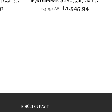
İhya Ulumiddin 4Cild - إحياء علوم الدين
Min Fıkhis Siretin Nebeviyye | فقه السيرة النبوية
91
₺1.545,94
₺3.091,88
E-BÜLTEN KAYIT