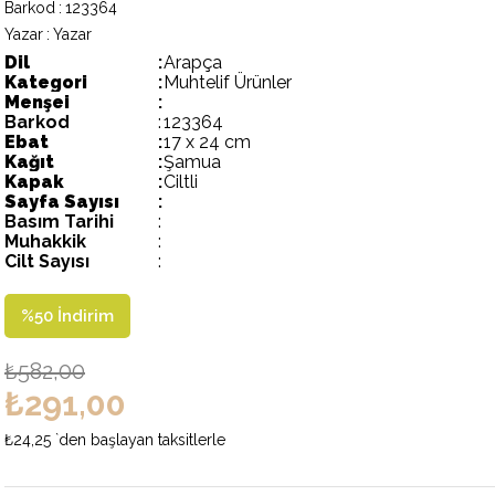
Barkod
:
123364
Yazar
:
Yazar
Dil
:
Arapça
Kategori
:
Muhtelif Ürünler
Menşei
:
Barkod
:
123364
Ebat
:
17 x 24 cm
Kağıt
:
Şamua
Kapak
:
Ciltli
Sayfa Sayısı
:
Basım Tarihi
:
Muhakkik
:
Cilt Sayısı
:
%
50
İndirim
₺582,00
₺291,00
₺24,25
`den başlayan taksitlerle