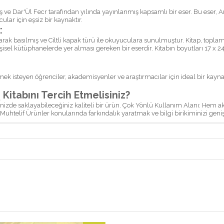
lar için eşsiz bir kaynaktır.
:
el kütüphanelerde yer alması gereken bir eserdir. Kitabın boyutları 17 x 24
mek isteyen öğrenciler, akademisyenler ve araştırmacılar için ideal bir kayn
Neden İthafu Zevil Elbab - إتحاف ذوي الألباب Kitabını Tercih Etmelisiniz?
nizde saklayabileceğiniz kaliteli bir ürün. Çok Yönlü Kullanım Alanı: Hem akade
iridir. Muhtelif Ürünler konularında farkındalık yaratmak ve bilgi birikiminizi gen