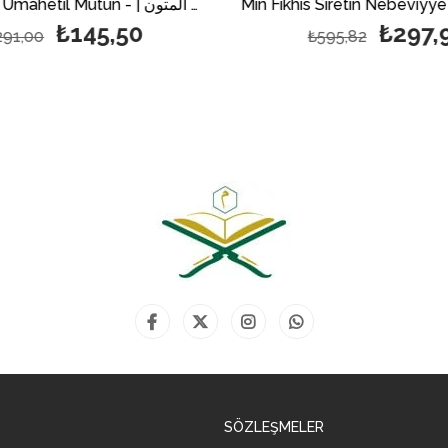
Manzumat Umahetil Mutün - | منظومات أمهات المتون
₺145,50
₺297,
291,00
₺595,82
SÖZLEŞMELER