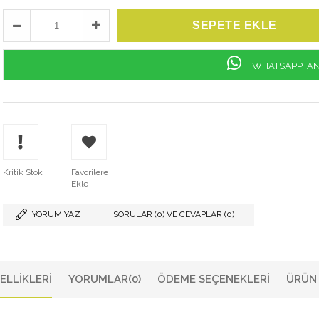
WHATSAPPTAN 
Kritik Stok
Favorilere
Ekle
YORUM YAZ
SORULAR (0) VE CEVAPLAR (0)
ELLIKLERI
YORUMLAR
(0)
ÖDEME SEÇENEKLERI
ÜRÜN 