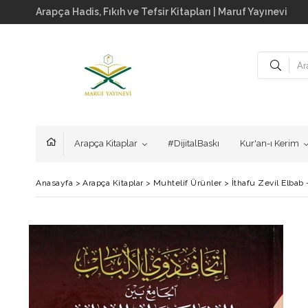
Arapça Hadis, Fıkıh ve Tefsir Kitapları | Maruf Yayınevi
Arapça Kitaplar
#DijitalBaskı
Kur'an-ı Kerim
Anasayfa
>
Arapça Kitaplar
>
Muhtelif Ürünler
>