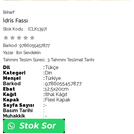
İlkharf
İdrîs Fassı
(CLK1397)
Barkod
:
9786055457877
Yazar
:
İbn Sevdekîn
Tahmini Teslim Süresi
:
3 Tahmini Teslimat Tarihi
Dil
:
Tükçe
Kategori
:
Din
Menşei
:
Türkiye
Barkod
:
9786055457877
Ebat
:
12,5x20cm
Kağıt
:
İthal Kâğıt
Kapak
:
Flexi Kapak
Sayfa Sayısı
:
-
Basım Tarihi
:
Muhakkik
:
-