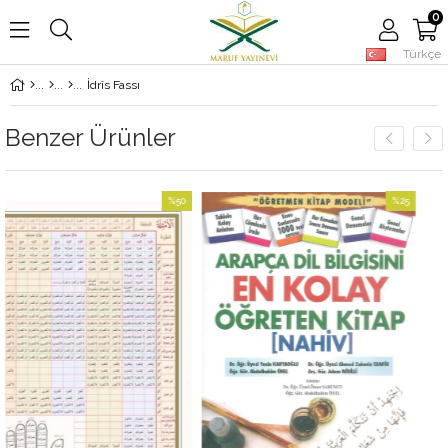
0
Türkçe
İdrîs Fassı
Benzer Ürünler
%50
%25
İndirim
İndirim
%50İndirim
%25İndirim