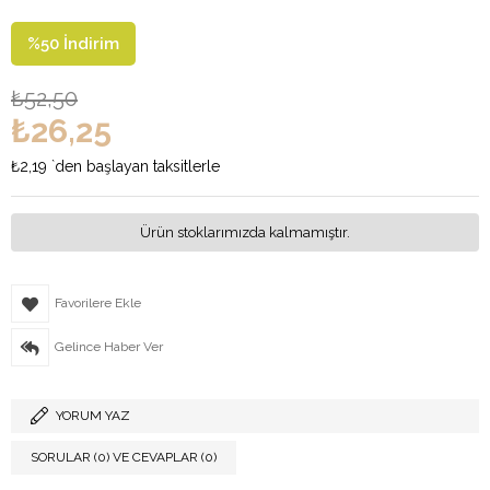
%
50
İndirim
₺52,50
₺26,25
₺2,19
`den başlayan taksitlerle
Ürün stoklarımızda kalmamıştır.
Favorilere Ekle
Gelince Haber Ver
YORUM YAZ
SORULAR (0) VE CEVAPLAR (0)