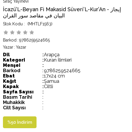
Siraç Yayınevi
İcazü’L-Beyan Fi Makasid Süveri’L-Kur’An - إيجاز
البيان في مقاصد سور القران
(MHTLF1563)
Barkod
:
9786259524665
Yazar
:
Yazar
Dil
:
Arapça
Kategori
:
Kuran İlimleri
Menşei
:
Barkod
:
9786259524665
Ebat
:
17x24 cm
Kağıt
:
Şamua
Kapak
:
Ciltli
Sayfa Sayısı
:
Basım Tarihi
:
Muhakkik
:
Cilt Sayısı
:
%
50
İndirim