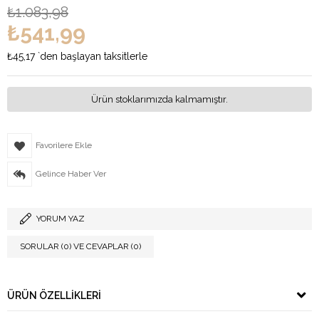
₺1.083,98
₺541,99
₺45,17
`den başlayan taksitlerle
Ürün stoklarımızda kalmamıştır.
Favorilere Ekle
Gelince Haber Ver
YORUM YAZ
SORULAR (0) VE CEVAPLAR (0)
ÜRÜN ÖZELLIKLERI