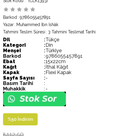
(CLK1393)
Barkod
:
9786055457891
Yazar
:
Muhammed İbn İshâk
Tahmini Teslim Süresi
:
3 Tahmini Teslimat Tarihi
Dil
:
Tükçe
Kategori
:
Din
Menşei
:
Türkiye
Barkod
:
9786055457891
Ebat
:
15x22cm
Kağıt
:
İthal Kâğıt
Kapak
:
Flexi Kapak
Sayfa Sayısı
:
-
Basım Tarihi
:
Muhakkik
:
-
%
50
İndirim
₺112,50