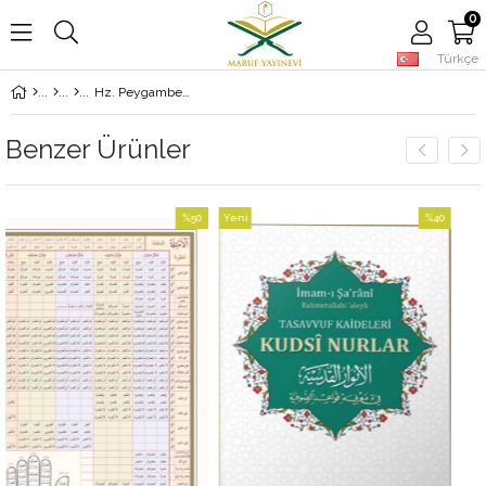
0
Türkçe
Hz. Peygamber'İn Hayatı Ve Gazveleri
Benzer Ürünler
%50
Yeni
%40
İndirim
Ürün
İndirim
%50İndirim
%40İndirim