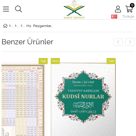
0
Türkçe
Hz. Peygamber (Sas) Döneminde Sosyal Hizmetler
Benzer Ürünler
%50
Yeni
%40
İndirim
Ürün
İndirim
%50İndirim
%40İndirim