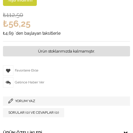
%
50
İndirim
₺112,50
₺56,25
₺4,69
`den başlayan taksitlerle
Ürün stoklarımızda kalmamıştır.
Favorilere Ekle
Gelince Haber Ver
YORUM YAZ
SORULAR (0) VE CEVAPLAR (0)