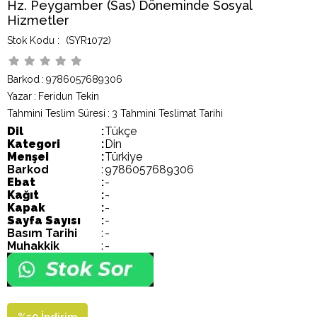
Hz. Peygamber (Sas) Döneminde Sosyal
Hizmetler
(SYR1072)
Barkod
:
9786057689306
Yazar
:
Feridun Tekin
Tahmini Teslim Süresi
:
3 Tahmini Teslimat Tarihi
Dil
:
Tükçe
Kategori
:
Din
Menşei
:
Türkiye
Barkod
:
9786057689306
Ebat
:
-
Kağıt
:
-
Kapak
:
-
Sayfa Sayısı
:
-
Basım Tarihi
:
-
Muhakkik
:
-