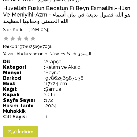
Huvellah Fuslun Bedatun Fi Beyn Esmaillhil-Hüsn
Ve Meniyihl-Azm - هو الله فصول بديعة في بيان أسماء
الله الحسنى ومعانيها العظيمة
(DNH1024)
Barkod
:
9786256987036
Yazar
:
Abdurrahman b. Nâsır Es-Sa'di السعدي
Dil
:
Arapça
Kategori
:
Kelam ve Akaid
Menşei
:
Beyrut
Barkod
:
9786256987036
Ebat
:
17x24 cm
Kağıt
:
Şamua
Kapak
:
Ciltli
Sayfa Sayısı
:
172
Basım Tarihi
:
2024
Muhakkik
:
Cilt Sayısı
:
1
%
50
İndirim