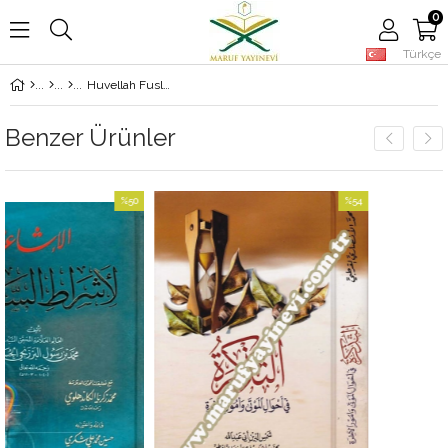
0
Türkçe
Huvellah Fuslun Bedatun Fi Beyn Esmaillhil-Hüsn Ve Meniyihl-Azm - هو الله فصول بديعة في بيان أسماء الله الحسنى ومعانيها العظيمة
Benzer Ürünler
%50
%54
İndirim
İndirim
%50İndirim
%54İndirim