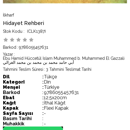
İlkharf
Hidayet Rehberi
(CLK1387)
Barkod
:
9786055457631
Yazar
:
Ebu Hamid Hüccetül İslam Muhammed b. Muhammed El Gazzali
أبي حامد محمد بن محمد بن محمد الغزالي
Tahmini Teslim Süresi
:
3 Tahmini Teslimat Tarihi
Dil
:
Tükçe
Kategori
:
Din
Menşei
:
Türkiye
Barkod
:
9786055457631
Ebat
:
12,5x20cm
Kağıt
:
İthal Kâğıt
Kapak
:
Flexi Kapak
Sayfa Sayısı
:
-
Basım Tarihi
:
Muhakkik
:
-