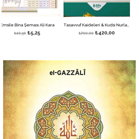
ı Ali Kara
Tasavvuf Kaideleri & Kudsi Nurlar: Maneviyat Yolculuğunuz İçin Kılavuz
Vahiy Kült
25
₺420,00
₺75
₺700,00
₺150,00