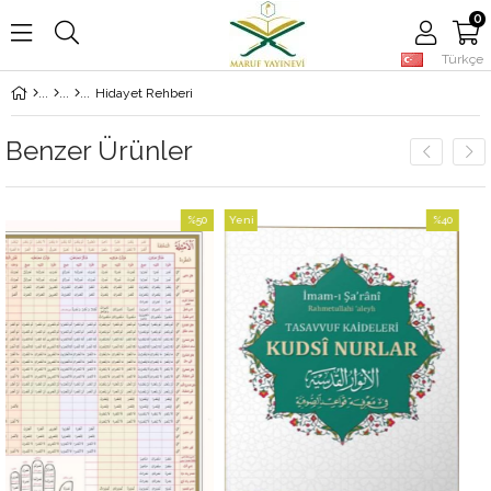
0
Türkçe
Hidayet Rehberi
Benzer Ürünler
%50
Yeni
%40
İndirim
Ürün
İndirim
%50İndirim
%40İndirim