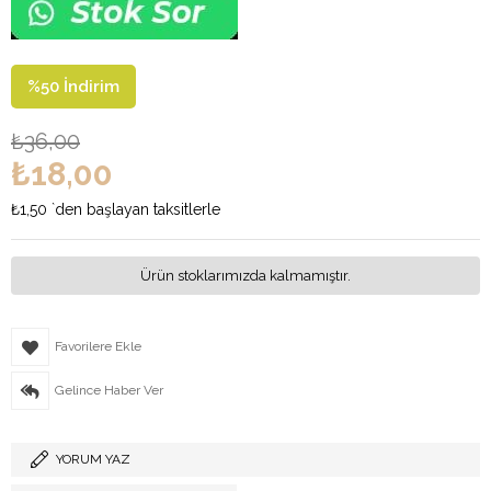
%
50
İndirim
₺36,00
₺18,00
₺1,50
`den başlayan taksitlerle
Ürün stoklarımızda kalmamıştır.
Favorilere Ekle
Gelince Haber Ver
YORUM YAZ