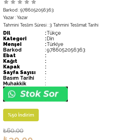
Barkod
:
9786052056363
Yazar
:
Yazar
Tahmini Teslim Süresi
:
3 Tahmini Teslimat Tarihi
Dil
:
Tükçe
Kategori
:
Din
Menşei
:
Türkiye
Barkod
:
9786052056363
Ebat
:
Kağıt
:
Kapak
:
Sayfa Sayısı
:
Basım Tarihi
:
Muhakkik
:
%
50
İndirim
₺60,00
₺30,00