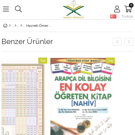
0
Türkçe
Hazreti Ömer Ali Eren
Benzer Ürünler
%50
%25
İndirim
İndirim
%50İndirim
%25İndirim