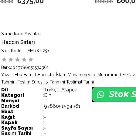
₺375,00
₺60,0
500,00
₺100,00
Semerkand Yayınları
Haccın Sırları
(SMRK1129)
Barkod
:
9786051594361
Yazar
:
Tahmini Teslim Süresi
:
3 Tahmini Teslimat Tarihi
Dil
:
Türkçe-Arapça
Kategori
:
Din
Menşei
:
-
Barkod
:
9786051594361
Ebat
:
-
Kağıt
:
-
Kapak
:
-
Sayfa Sayısı
:
-
Basım Tarihi
:
-