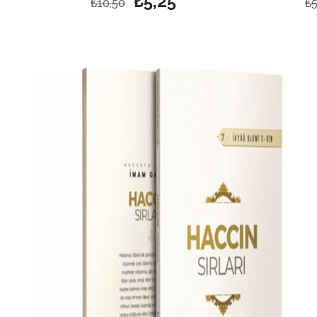
₺5,25
₺10,50
₺