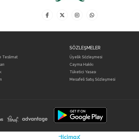
SÖZLEŞMELER
ve Teslimat
Üyelik Sözleşmesi
arı
Cayma Hakkı
k
Tüketici Yasası
m
Mesafeli Satış Sözleşmesi