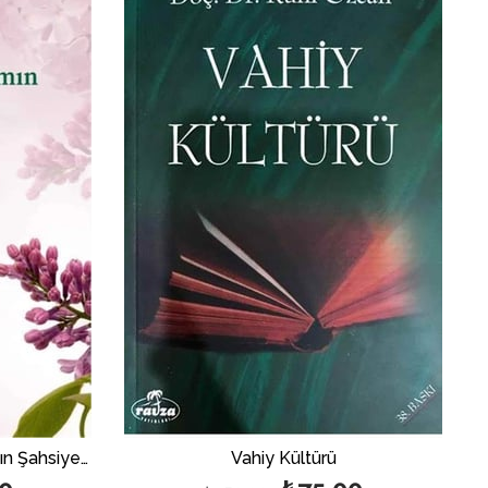
İndirim
İndirim
%40İndirim
%50İndirim
Hadislerle Müslüman Hanımın Şahsiyeti | أحاديث شخصية المرأة المسلمة
Vahiy Kültürü