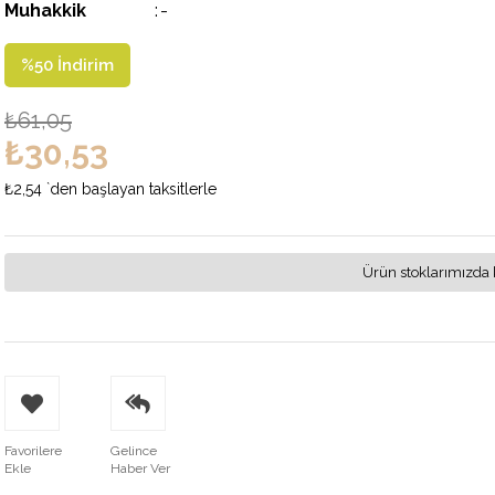
Muhakkik
:
-
%
50
İndirim
₺61,05
₺30,53
₺2,54
`den başlayan taksitlerle
Ürün stoklarımızda 
Favorilere
Gelince
Ekle
Haber Ver