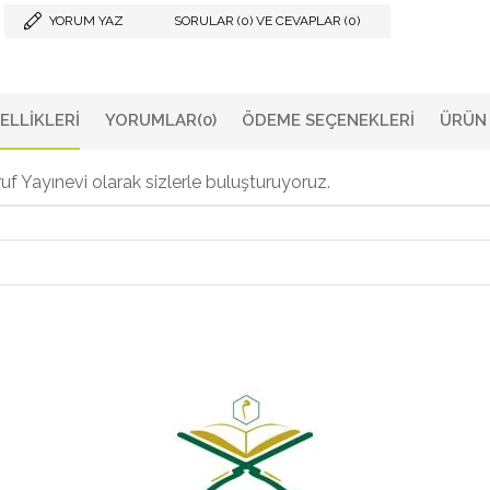
YORUM YAZ
SORULAR (0) VE CEVAPLAR (0)
ELLIKLERI
YORUMLAR
(0)
ÖDEME SEÇENEKLERI
ÜRÜN 
uf Yayınevi olarak sizlerle buluşturuyoruz.