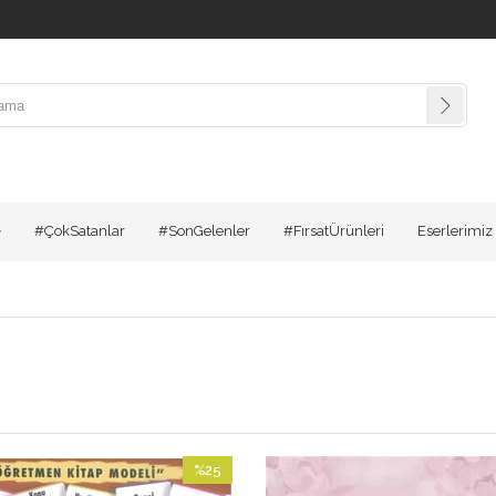
#ÇokSatanlar
#SonGelenler
#FırsatÜrünleri
Eserlerimiz
%25