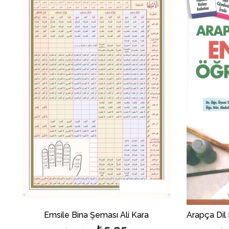
im
İndirim
ndirim
%50İndirim
Emsile Bina Şeması Ali Kara