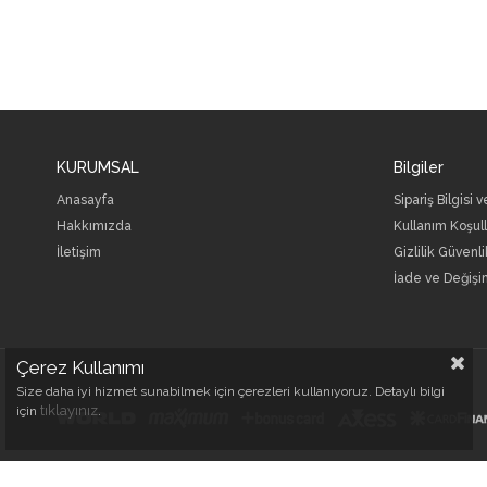
KURUMSAL
Bilgiler
Anasayfa
Sipariş Bilgisi 
Hakkımızda
Kullanım Koşull
İletişim
Gizlilik Güvenli
İade ve Değişi
Çerez Kullanımı
Size daha iyi hizmet sunabilmek için çerezleri kullanıyoruz. Detaylı bilgi
tıklayınız
için
.