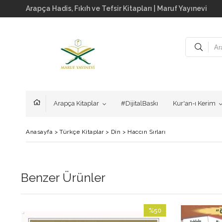
Arapça Hadis, Fıkıh ve Tefsir Kitapları | Maruf Yayınevi
Arapça Kitaplar
#DijitalBaskı
Kur'an-ı Kerim
Anasayfa
>
Türkçe Kitaplar
>
Din
>
Haccın Sırları
Benzer Ürünler
0
%50