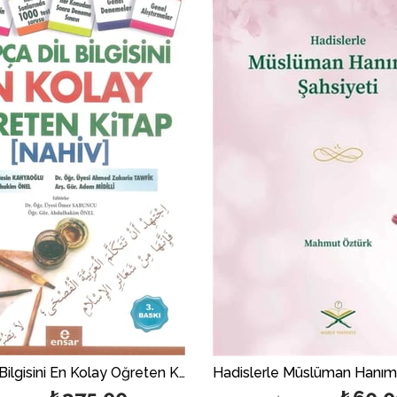
İndirim
%25İndirim
Arapça Dil Bilgisini En Kolay Öğreten Kitap [Nahiv]