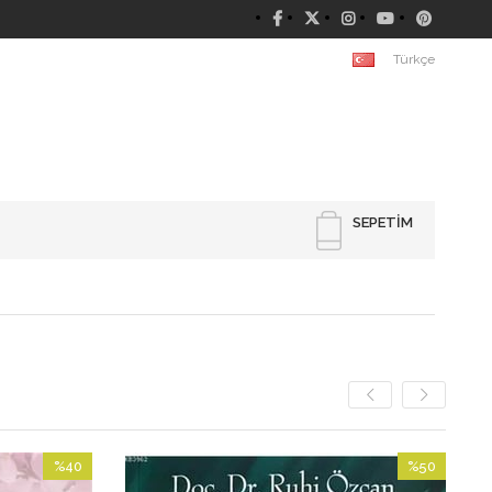
Türkçe
SEPETIM
%40
%50