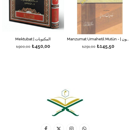
Manzumat Umahetil Mutün - | منظومات أمهات المتون
Mektubat | المكتوبات
₺450,00
₺145,50
₺900,00
₺291,00