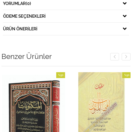
YORUMLAR
(0)
ÖDEME SEÇENEKLERI
ÜRÜN ÖNERILERI
Benzer Ürünler
%50
%50
İndirim
İndirim
im
%50İndirim
%50İndir