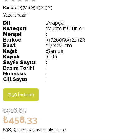
Barkod
:
9726056921923
Yazar
:
Yazar
Dil
:
Arapça
Kategori
:
Muhtelif Ürünler
Menşei
:
Barkod
:
9726056921923
Ebat
:
17 x 24 cm
Kağıt
:
Şamua
Kapak
:
Ciltli
Sayfa Sayısı
:
Basım Tarihi
:
Muhakkik
:
Cilt Sayısı
:
%
50
İndirim
₺916,65
₺458,33
₺38,19
`den başlayan taksitlerle