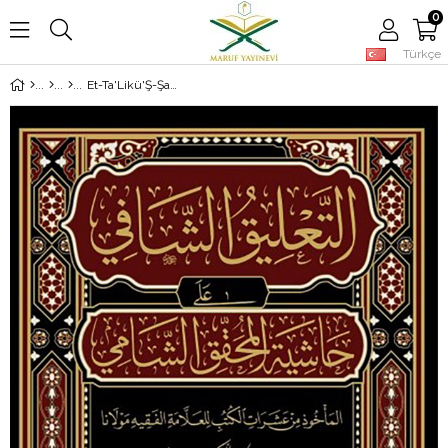
0
Türkçe
Et-Ta'Likü'Ş-Şafi - التعليق الشافي على حاشية المحقق الشامي