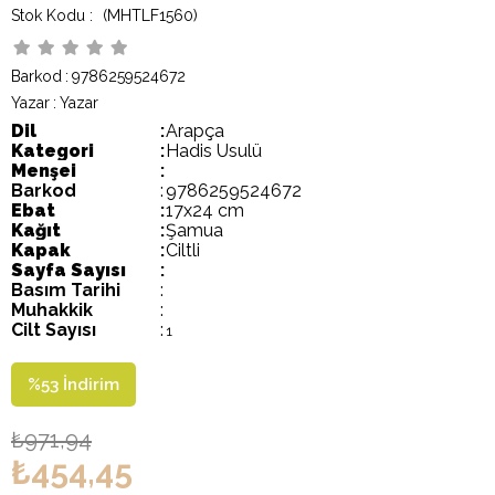
(MHTLF1560)
Barkod
:
9786259524672
Yazar
:
Yazar
Dil
:
Arapça
Kategori
:
Hadis Usulü
Menşei
:
Barkod
:
9786259524672
Ebat
:
17x24 cm
Kağıt
:
Şamua
Kapak
:
Ciltli
Sayfa Sayısı
:
Basım Tarihi
:
Muhakkik
:
Cilt Sayısı
:
1
%
53
İndirim
₺971,94
₺454,45