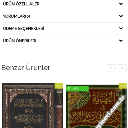
ÜRÜN ÖZELLIKLERI
YORUMLAR
(0)
ÖDEME SEÇENEKLERI
ÜRÜN ÖNERILERI
Benzer Ürünler
%53
%50
Fırsat Ürünü
İndirim
İndirim
rim
%53İndirim
%50İndi