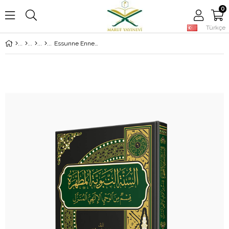
0
Türkçe
Essunne Ennebuviyye Elmutahhara Kismun Min Elvahy Elilahi Elmunazzel - السنة النبوية المطهرة قسم من الوحي الإلهي المنزل