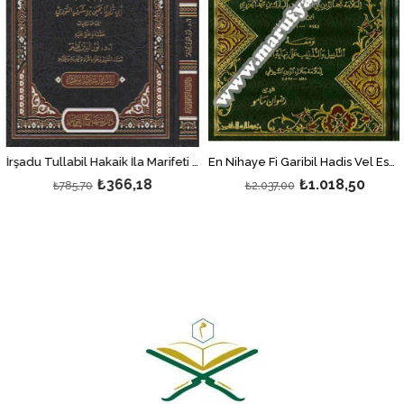
En Nihaye Fi Garibil Hadis Vel Eser Ve Maahu Et Tezyil Vet Teznib Ala Nihayetil Garib Lil İmam Es Suyuti | النهاية في غريب الحديث والأثر
İrşadu Tullabil Hakaik İla Marifeti Süneni Hayril Halaik 1Cilt | إرشاد طلاب الحقائق
₺366,18
₺1.018,50
₺785,70
₺2.037,00