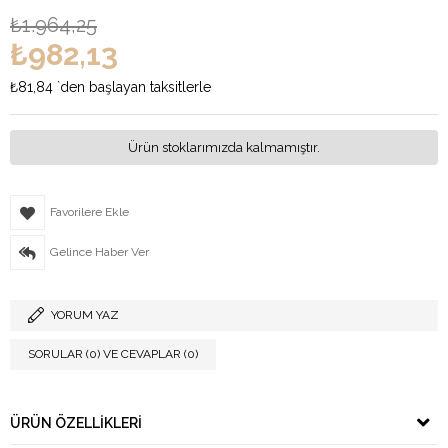
₺1.964,25
₺982,13
₺81,84
`den başlayan taksitlerle
Ürün stoklarımızda kalmamıştır.
Favorilere Ekle
Gelince Haber Ver
YORUM YAZ
SORULAR (0) VE CEVAPLAR (0)
ÜRÜN ÖZELLIKLERI