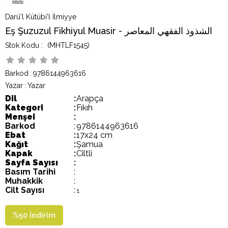
Darü'l Kütübi'l İlmiyye
Eş Şuzuzul Fikhiyul Muasir - الشذوذ الفقهي المعاصر
(MHTLF1545)
Barkod
:
9786144963616
Yazar
:
Yazar
Dil
:
Arapça
Kategori
:
Fıkıh
Menşei
:
Barkod
:
9786144963616
Ebat
:
17x24 cm
Kağıt
:
Şamua
Kapak
:
Ciltli
Sayfa Sayısı
:
Basım Tarihi
:
Muhakkik
:
Cilt Sayısı
:
1
%
50
İndirim