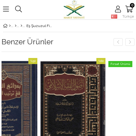
0
Türkçe
Eş Şuzuzul Fikhiyul Muasir - الشذوذ الفقهي المعاصر
Benzer Ürünler
%50
%60
Fırsat Ürünü
İndirim
İndirim
%50İndirim
%60İndirim