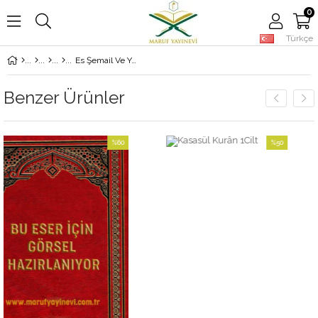
0
Türkçe
Es Şemail Ve Yelihi Uzbetul Menahil Fi Nazmis Semail - الشمائل ويليه عذبة المناهل في نظم الشمائل
Benzer Ürünler
%60
%50
İndirim
İndirim
%60İndirim
%50İndirim