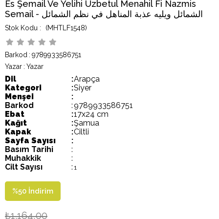
Es Şemail Ve Yelihi Uzbetul Menahil Fi Nazmis
Semail - الشمائل ويليه عذبة المناهل في نظم الشمائل
(MHTLF1548)
Barkod
:
9789933586751
Yazar
:
Yazar
Dil
:
Arapça
Kategori
:
Siyer
Menşei
:
Barkod
:
9789933586751
Ebat
:
17x24 cm
Kağıt
:
Şamua
Kapak
:
Ciltli
Sayfa Sayısı
:
Basım Tarihi
:
Muhakkik
:
Cilt Sayısı
:
1
%
50
İndirim
₺1.164,00