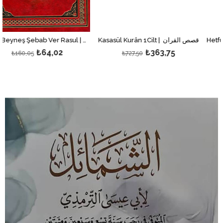
Kasasül Kurân 1Cilt | قصص القرآن
Hıvar Beyneş Şebab Ver Rasul | حوار بين الشباب والرسول
₺64,02
₺363,75
05
₺727,50
₺426,