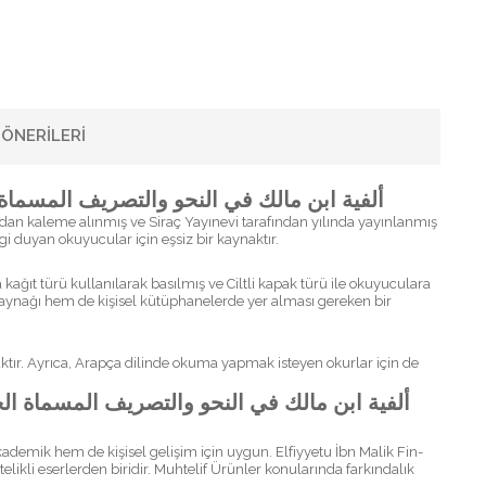
ÖNERILERI
f El-Müsemmat El-Hulasa Fin-Nahv - ألفية ابن مالك في النحو والتصريف المسماة الخلاصة في النحو
gi duyan okuyucular için eşsiz bir kaynaktır.
 kaynağı hem de kişisel kütüphanelerde yer alması gereken bir
aktır. Ayrıca, Arapça dilinde okuma yapmak isteyen okurlar için de
kademik hem de kişisel gelişim için uygun. Elfiyyetu İbn Malik Fin-