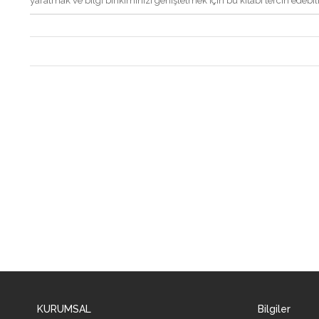
yaratmak ve bilgi birikiminizi genişletmek için bu kitabı tercih edebili
KURUMSAL
Bilgiler