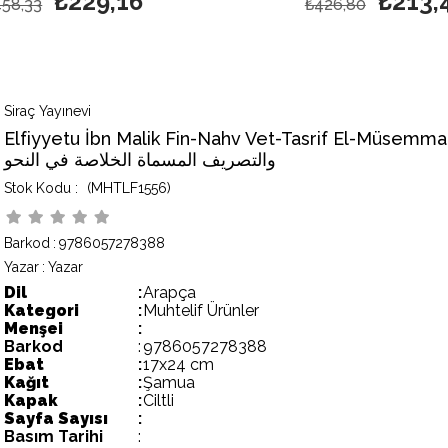
₺229,16
₺213,
458,33
₺426,80
Siraç Yayınevi
Elfiyyetu İbn Malik Fin-Nahv Vet-Tasrif El-Müsemmat El-Hulasa Fin-N
والتصريف المسماة الخلاصة في النحو
(MHTLF1556)
Barkod
:
9786057278388
Yazar
:
Yazar
Dil
:
Arapça
Kategori
:
Muhtelif Ürünler
Menşei
:
Barkod
:
9786057278388
Ebat
:
17x24 cm
Kağıt
:
Şamua
Kapak
:
Ciltli
Sayfa Sayısı
:
Basım Tarihi
: