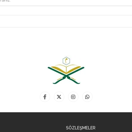
rsiniz.
SÖZLEŞMELER