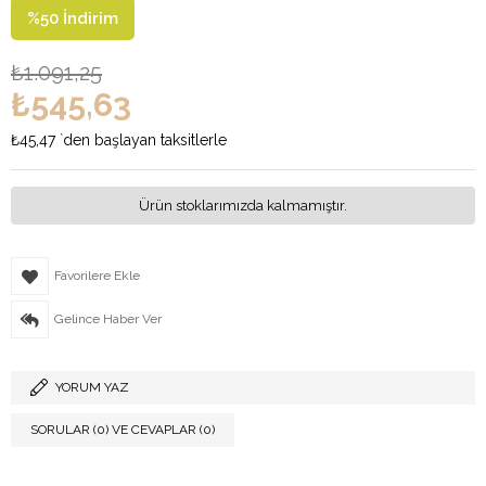
%
50
İndirim
₺1.091,25
₺545,63
₺45,47
`den başlayan taksitlerle
Ürün stoklarımızda kalmamıştır.
Favorilere Ekle
Gelince Haber Ver
YORUM YAZ
SORULAR (0) VE CEVAPLAR (0)