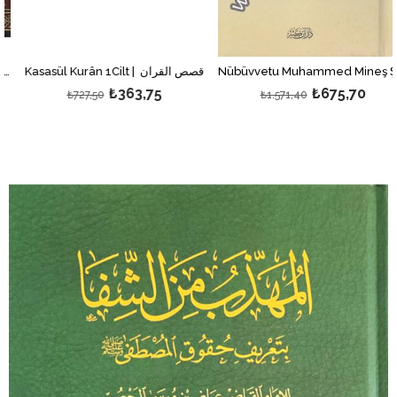
Nübüvvetu Muhammed Mineş Şek İlel Yakin 1Cilt | نبوة محمد
Kasasül Kurân 1Cilt | قصص القرآن
₺363,75
₺675,70
₺727,50
₺1.571,40