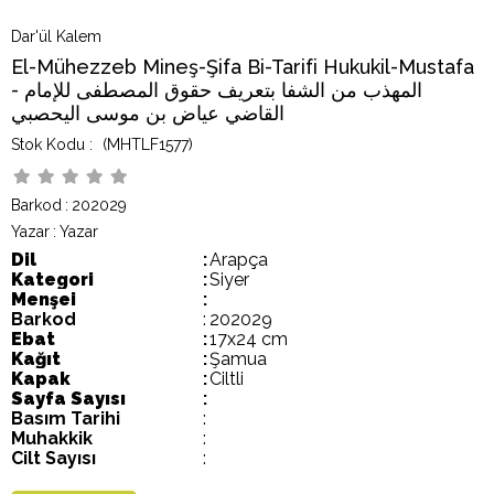
Dar'ül Kalem
El-Mühezzeb Mineş-Şifa Bi-Tarifi Hukukil-Mustafa
- المهذب من الشفا بتعريف حقوق المصطفى للإمام
القاضي عياض بن موسى اليحصبي
(MHTLF1577)
Barkod
:
202029
Yazar
:
Yazar
Dil
:
Arapça
Kategori
:
Siyer
Menşei
:
Barkod
:
202029
Ebat
:
17x24 cm
Kağıt
:
Şamua
Kapak
:
Ciltli
Sayfa Sayısı
:
Basım Tarihi
:
Muhakkik
:
Cilt Sayısı
: