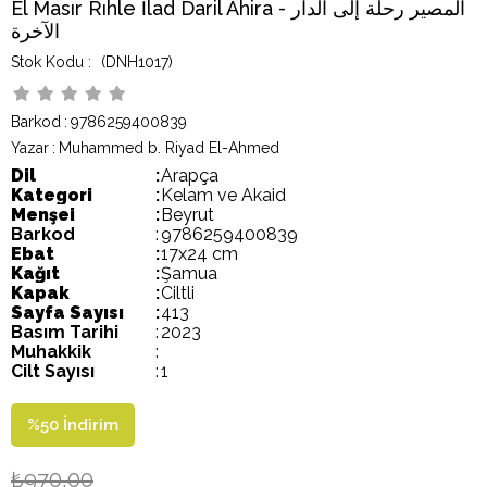
El Masır Rıhle İlad Daril Ahira - المصير رحلة إلى الدار
الآخرة
(DNH1017)
Barkod
:
9786259400839
Yazar
:
Muhammed b. Riyad El-Ahmed
Dil
:
Arapça
Kategori
:
Kelam ve Akaid
Menşei
:
Beyrut
Barkod
:
9786259400839
Ebat
:
17x24 cm
Kağıt
:
Şamua
Kapak
:
Ciltli
Sayfa Sayısı
:
413
Basım Tarihi
:
2023
Muhakkik
:
Cilt Sayısı
:
1
%
50
İndirim
₺970,00