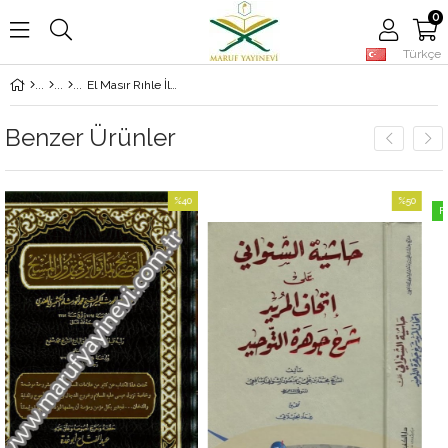
0
Türkçe
El Masır Rıhle İlad Daril Ahira - المصير رحلة إلى الدار الآخرة
Benzer Ürünler
%40
%50
Fırsat Ürünü
İndirim
İndirim
%40İndirim
%50İndirim