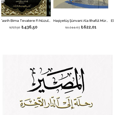
Haşiyetüş Şünvani Ala İthafül Mürid Şerhu Cevheretü T Tevhid - | حاشية الشنواني على إتحاف المريد شرح جوهرة التوحيد (شموا)
Et Tasrih Bima Tevatere Fi Nüzulil Mesih 1Cilt | التصريح بما تواتر في نزول المسيح
₺436,50
₺622,01
₺1.244,03
₺145,5