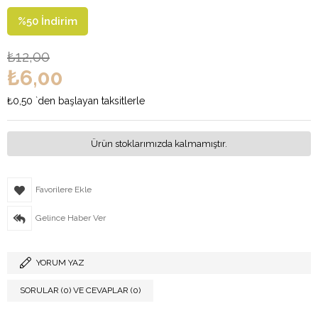
%
50
İndirim
₺12,00
₺6,00
₺0,50
`den başlayan taksitlerle
Ürün stoklarımızda kalmamıştır.
Favorilere Ekle
Gelince Haber Ver
YORUM YAZ
SORULAR (0) VE CEVAPLAR (0)