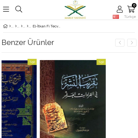
0
Türkçe
El-İtkan Fi Tecvidil-Kuran Lil-Muallim Vel-Müteallim - الإتقان في تجويد القرآن برواية حفص عن عاصم من طريق الشاطبية والتيسير إعادة صياغة علم التجويد كما تلقاه السلف الصالح ومعه الإصباح لنظم ما لحفص من الروضة والمصباح
Benzer Ürünler
%50
%50
İndirim
İndirim
%50İndirim
%50İndirim