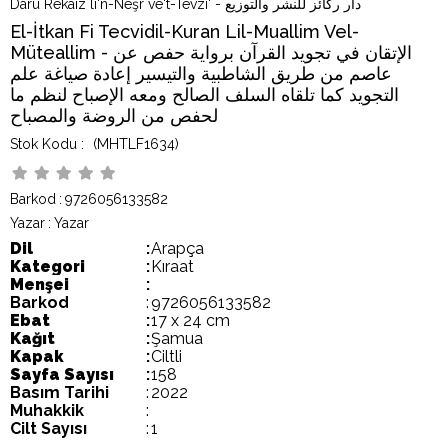
Daru Rekaiz li'n-Neşr ve't-Tevzi' - دار ركائز للنشر والتوزيع
El-İtkan Fi Tecvidil-Kuran Lil-Muallim Vel-
Müteallim - الإتقان في تجويد القرآن برواية حفص عن
عاصم من طريق الشاطبية والتيسير إعادة صياغة علم
التجويد كما تلقاه السلف الصالح ومعه الإصباح لنظم ما
لحفص من الروضة والمصباح
(MHTLF1634)
Barkod
:
9726056133582
Yazar
:
Yazar
Dil
:
Arapça
Kategori
:
Kıraat
Menşei
:
Barkod
:
9726056133582
Ebat
:
17 x 24 cm
Kağıt
:
Şamua
Kapak
:
Ciltli
Sayfa Sayısı
:
158
Basım Tarihi
:
2022
Muhakkik
:
Cilt Sayısı
:
1