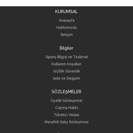
KURUMSAL
Anasayfa
Hakkımızda
İletişim
Bilgiler
Sipariş Bilgisi ve Teslimat
Kullanım Koşulları
Gizlilik Güvenlik
İade ve Değişim
SÖZLEŞMELER
Üyelik Sözleşmesi
Cayma Hakkı
Tüketici Yasası
Mesafeli Satış Sözleşmesi