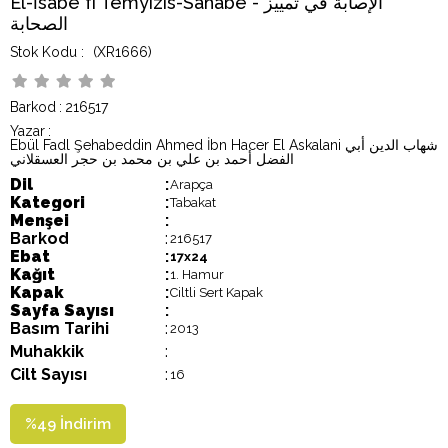
El-İsabe fi Temyizis-Sahabe - الإصابة في تمييز
الصحابة
(XR1666)
Barkod
:
216517
Yazar
:
Ebül Fadl Şehabeddin Ahmed İbn Hacer El Askalani شهاب الدين أبي
الفضل أحمد بن علي بن محمد بن حجر العسقلاني
Dil
:
Arapça
Kategori
:
Tabakat
Menşei
:
Barkod
:
216517
Ebat
:
17x24
Kağıt
:
1. Hamur
Kapak
:
Ciltli Sert Kapak
Sayfa Sayısı
:
Basım Tarihi
:
2013
Muhakkik
:
Cilt Sayısı
:
16
%
49
İndirim