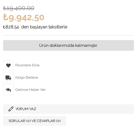
₺19.400,00
₺9.942,50
₺828,54
`den başlayan taksitlerle
Ürün stoklarımızda kalmamıştır.
Favorilere Ekle
Kargo Bedava
Gelince Haber Ver
YORUM YAZ
SORULAR (0) VE CEVAPLAR (0)