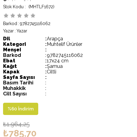
(MHTLF1672)
Barkod
:
9782745116062
Yazar
:
Yazar
Dil
:
Arapça
Kategori
:
Muhtelif Ürünler
Menşei
:
Barkod
:
9782745116062
Ebat
:
17x24 cm
Kağıt
:
Şamua
Kapak
:
Ciltli
Sayfa Sayısı
:
Basım Tarihi
:
Muhakkik
:
Cilt Sayısı
:
%
60
İndirim
₺1.964,25
₺785,70