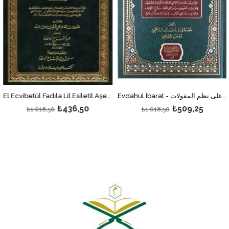
Evdahul İbarat - أوضح العبارات على شرح السجاعي على نظم المقولات
El Ecvibetül Fadıla Lil Esiletil Aşeretil Kamile - الأجوبة الفاضلة للأسئلة العشرة الكاملة
₺436,50
₺509,25
₺1.018,50
₺1.018,50