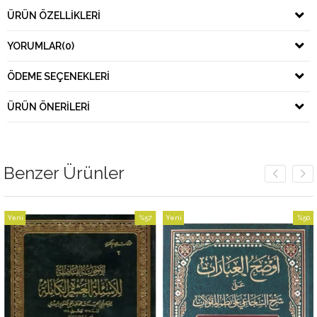
ÜRÜN ÖZELLIKLERI
YORUMLAR
(0)
ÖDEME SEÇENEKLERI
ÜRÜN ÖNERILERI
Benzer Ürünler
i
%57
Yeni
%50
Yen
n
İndirim
Ürün
İndirim
Ürü
%57İndirim
%50İndirim