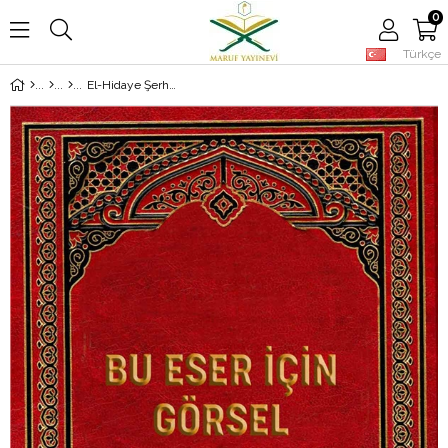
0
Türkçe
El-Hidaye Şerhu Bidayetil-Mübtedi - الهداية شرح بداية المبتدي