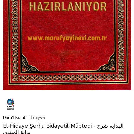
Darü'l Kütübi'l İlmiyye
El-Hidaye Şerhu Bidayetil-Mübtedi - الهداية شرح
بداية المبتدي