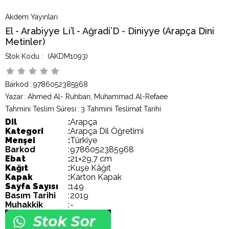
Akdem Yayınları
El - Arabiyye Li’l - Ağradi’D - Diniyye (Arapça Dini
Metinler)
(AKDM1093)
Barkod
:
9786052385968
Yazar
:
Ahmed Al- Ruhban, Muhammad Al-Refaee
Tahmini Teslim Süresi
:
3 Tahmini Teslimat Tarihi
Dil
:
Arapça
Kategori
:
Arapça Dil Öğretimi
Menşei
:
Türkiye
Barkod
:
9786052385968
Ebat
:
21×29,7 cm
Kağıt
:
Kuşe Kâğıt
Kapak
:
Karton Kapak
Sayfa Sayısı
:
149
Basım Tarihi
:
2019
Muhakkik
:
-