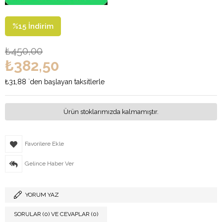
%
15
İndirim
₺450,00
₺382,50
₺31,88
`den başlayan taksitlerle
Ürün stoklarımızda kalmamıştır.
Favorilere Ekle
Gelince Haber Ver
YORUM YAZ
SORULAR (0) VE CEVAPLAR (0)