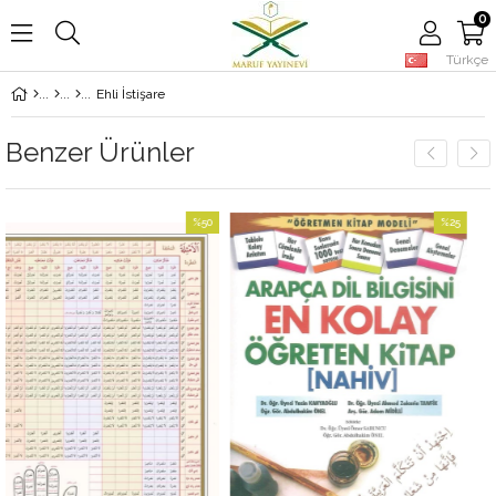
0
Türkçe
Ehli İstişare
Benzer Ürünler
%50
%25
İndirim
İndirim
%50İndirim
%25İndirim