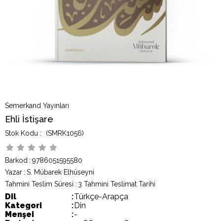
Semerkand Yayınları
Ehli İstişare
(SMRK1056)
Barkod
:
9786051595580
Yazar
:
S. Mübarek Elhüseyni
Tahmini Teslim Süresi
:
3 Tahmini Teslimat Tarihi
Dil
:
Türkçe-Arapça
Kategori
:
Din
Menşei
:
-