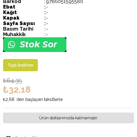
Barkod
:
9786051595580
Ebat
:
-
Kağıt
:
-
Kapak
:
-
Sayfa Sayısı
:
-
Basım Tarihi
:
-
Muhakkik
:
-
%
50
İndirim
₺64,35
₺32,18
₺2,68
`den başlayan taksitlerle
Ürün stoklarımızda kalmamıştır.