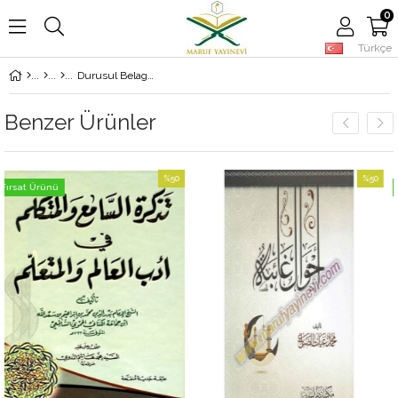
0
Türkçe
Durusul Belaga - دروس البلاغة
Benzer Ürünler
%50
%50
Fırsat Ürünü
İndirim
İndirim
%50İndirim
%50İndirim