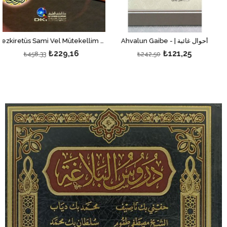
Ahvalun Gaibe - | أحوال غائبة
Tezkiretüs Sami Vel Mütekellim Fi Edebil Alim Vel Müteallim تذكرة السامع والمتكلم في أدب العالم والمتعلم
₺229,16
₺121,25
₺242,50
₺1.173,7