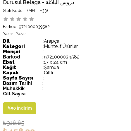
Durusul Belaga - دروس البلاغة
(MHTLF33)
Barkod
:
9721000039582
Yazar
:
Yazar
Dil
:
Arapça
Kategori
:
Muhtelif Ürünler
Menşei
:
Barkod
:
9721000039582
Ebat
:
17 x 24 cm
Kağıt
:
Şamua
Kapak
:
Ciltli
Sayfa Sayısı
:
Basım Tarihi
:
Muhakkik
:
Cilt Sayısı
:
%
50
İndirim
₺916,65