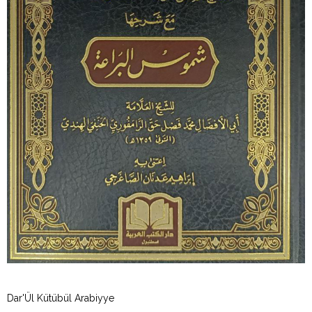
Dar'Ül Kütübül Arabiyye