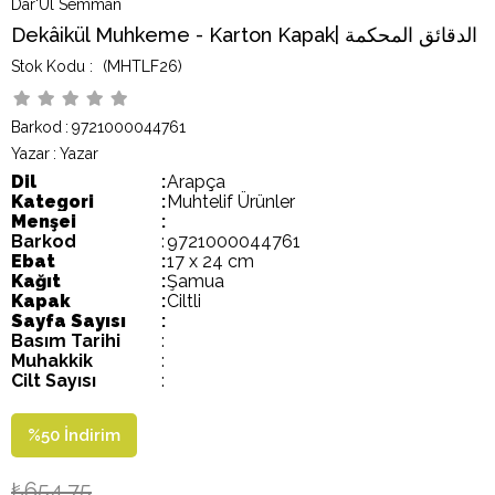
Dar'Ül Semman
Dekâikül Muhkeme - Karton Kapak| الدقائق المحكمة
(MHTLF26)
Barkod
:
9721000044761
Yazar
:
Yazar
Dil
:
Arapça
Kategori
:
Muhtelif Ürünler
Menşei
:
Barkod
:
9721000044761
Ebat
:
17 x 24 cm
Kağıt
:
Şamua
Kapak
:
Ciltli
Sayfa Sayısı
:
Basım Tarihi
:
Muhakkik
:
Cilt Sayısı
:
%
50
İndirim
₺654,75