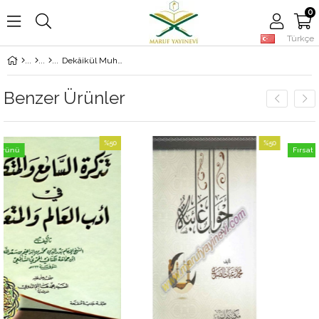
0
Türkçe
Dekâikül Muhkeme - Karton Kapak| الدقائق المحكمة
Benzer Ürünler
%50
%50
Fırsat Ürünü
İndirim
İndirim
%50İndirim
%50İndirim