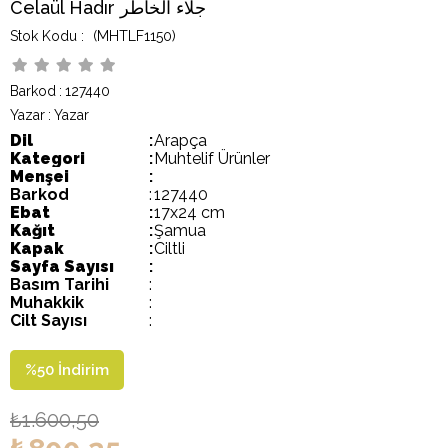
Celaül Hadır جلاء الخاطر
(MHTLF1150)
Barkod
:
127440
Yazar
:
Yazar
Dil
:
Arapça
Kategori
:
Muhtelif Ürünler
Menşei
:
Barkod
:
127440
Ebat
:
17x24 cm
Kağıt
:
Şamua
Kapak
:
Ciltli
Sayfa Sayısı
:
Basım Tarihi
:
Muhakkik
:
Cilt Sayısı
:
%
50
İndirim
₺1.600,50