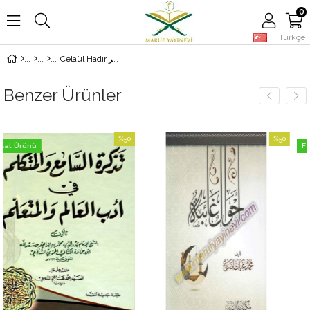
0
Türkçe
Celaül Hadır جلاء الخاطر
Benzer Ürünler
%50
%50
Fırsat Ürünü
İndirim
İndirim
%50İndirim
%50İndirim