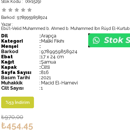
(XR1529)
Barkod
:
9789959858924
Yazar
:
Dil
:
Arapça
Kategori
:
Maliki Fıkıhı
Menşei
:
Barkod
:
9789959858924
Ebat
:
17 x 24 cm
Kağıt
:
Şamua
Kapak
:
Ciltli
Sayfa Sayısı
:
816
Basım Tarihi
:
2021
Muhakkik
:
Macid El-Hamevi
Cilt Sayısı
:
1
%
53
İndirim
₺970,00
₺454,45