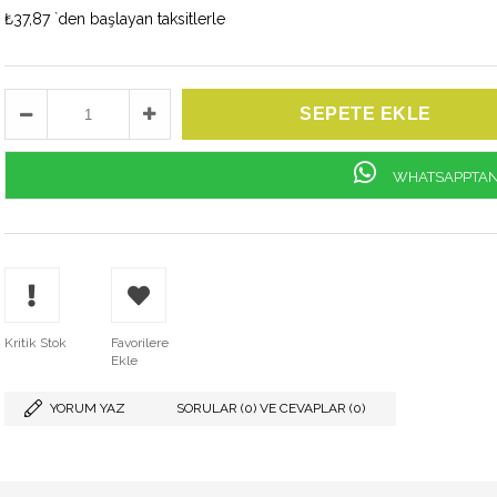
₺37,87
`den başlayan taksitlerle
WHATSAPPTAN 
Kritik Stok
Favorilere
Ekle
YORUM YAZ
SORULAR (0) VE CEVAPLAR (0)