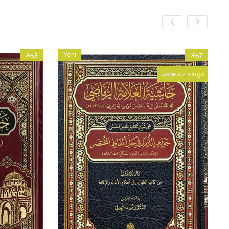
%53
Yeni
%57
İndirim
Ürün
İndirim
Ücretsiz Kargo
%53İndirim
%57İndirim