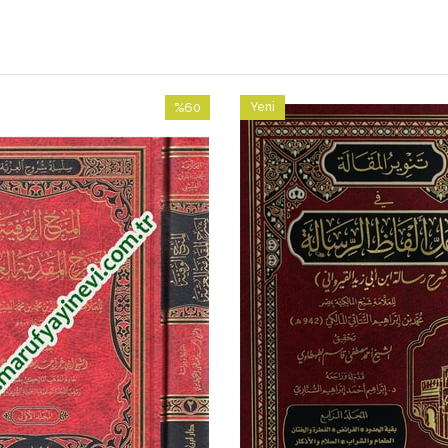
%60
Yeni
İndirim
Ürün
%60İndirim