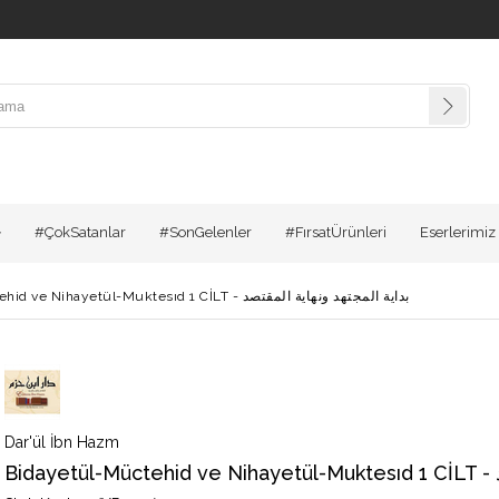
#ÇokSatanlar
#SonGelenler
#FırsatÜrünleri
Eserlerimiz
Bidayetül-Müctehid ve Nihayetül-Muktesıd 1 CİLT - بداية المجتهد ونهاية المقتصد
Dar'ül İbn Hazm
B