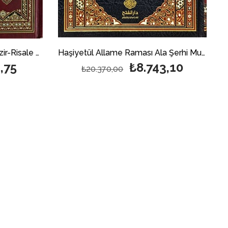
Haşiyetül Allame Raması Ala Şerhi Muhtasar Halil El Müsemma Cevahirüd Dürer Fi Halli Elfazıl Muhtasar 10 Cilt - حاشية العلامة الرماصي على شرح مختصر خليل المسمى جواهر الدرر في حل ألفاظ المختصر
Tenvirül-Makale Fi Halli Elfazir-Risale Lil-İmam Ebi Zeyd El-Kayrevani Fi Fıkhil-İmam Malik Bin Enes - تنوير المقالة في حل ألفاظ الرسالة للإمام أبي زيد القيرواني في فقه الإمام مالك بن أنس
,75
₺8.743,10
₺20.370,00