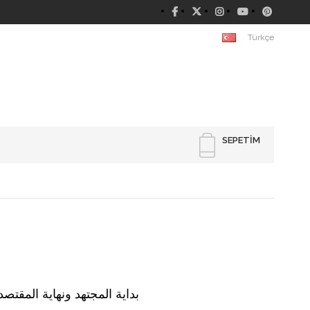
Türkçe
SEPETIM
idayetül-Müctehid ve Nihayetül-Muktesıd 1 CİLT - بداية المجتهد ونهاية المقتصد