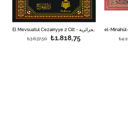
El Mevsuatul Cezairiyye 2 Cilt - الموسوعة الجزائرية
 Mezhebi Alemil-Medine - عقد الجواهر الثمينة في مذهب عالم المدينة
₺1.818,75
₺3.637,50
₺4.