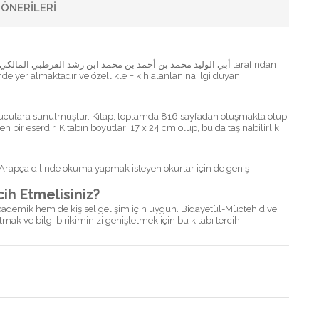
ÖNERILERI
de yer almaktadır ve özellikle Fıkıh alanlanına ilgi duyan
 bir eserdir. Kitabın boyutları 17 x 24 cm olup, bu da taşınabilirlik
a, Arapça dilinde okuma yapmak isteyen okurlar için de geniş
 بداية المجتهد ونهاية المقتصد Kitabını Tercih Etmelisiniz?
 akademik hem de kişisel gelişim için uygun. Bidayetül-Müctehid ve