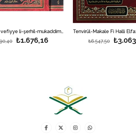
el-Minahül-vefiyye li-şerhil-mukaddimetil-izziyye - المنح الوفية لشرح المقدمة العزية
₺1.676,16
₺3.063
190,40
₺6.547,50