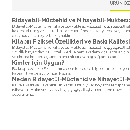
ÜRÜN ÖZ
Bidayetül-Müctehid ve Nihayetül-Muktesıd - بداية المجتهد ونهاية المقتصد, Ebü'l-Velid Muhammed b. Ahmed b. Muhammed İbn Rüşd El-Kurtubi - أبي الوليد محمد بن أحمد بن محمد ابن رشد القرطبي المالكي tarafından
kaleme alınmış ve Dar'ül İbn Hazm tarafından 2021 yılında yayınlanmış
okuyucular için eşsiz bir kaynaktır.
Kitabın Fiziksel Özellikleri ve Baskı Kalitesi
Bidayetül-Müctehid ve Nihayetül-Muktesıd - بداية المجتهد ونهاية المقتصد kitabı, Şamua kağıt türü kullanılarak basılmış ve Ciltli kapak türü ile okuyuculara sunulmuştur. Kitap, toplamda 816 sayfadan oluşmakta olup,
1 ciltlik bir yapıdadır. Bu özellikleri ile hem akademik çalışmalar iç
ve okuma konforu açısından önemli bir avantaj sağlamaktadır.
Kimler İçin Uygun?
Bu kitap, özellikle Fıkıh alanına derinlemesine bilgi edinmek isteyen
kapsamlı ve detaylı bir içerik sunar.
Kaliteli Baskı ve Dayanıklı Cilt Yapısı: Uzun yıllar boyunca kütüpha
Nihayetül-Muktesıd - بداية المجتهد ونهاية المقتصد, Dar'ül İbn Hazm sunduğu özgün ve nitelikli eserlerden biridir. Fıkıh konularında farkındalık yaratmak ve bilgi birikiminizi genişletmek için bu kitabı tercih
edebilirsiniz.