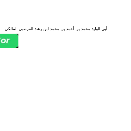
Ebü'l-Velid Muhammed b. Ahmed b. Muhammed İbn Rüşd El-Kurtubi - أبي الوليد محمد بن أحمد بن محمد ابن رشد القرطبي المالكي