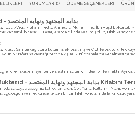
ELLIKLERI
YORUMLAR
(0)
ÖDEME SEÇENEKLERI
ÜRÜN 
Bidayetül-Müctehid ve Nihayetül-Muktesıd - بداية المجتهد ونهاية المقتصد
 kapsamlı bir eser. Bu eser, Arapça dilinde yazılmış olup, Fıkıh kategorisin
:
in uygun bir referans kaynağı hem de kişisel kütüphanelerde yer alması gereken
 öğrenciler, akademisyenler ve araştırmacılar için ideal bir kaynaktır. Ayrıc
Neden Bidayetül-Müctehid ve Nihayetül-Muktesıd -
nenizde saklayabileceğiniz kaliteli bir ürün. Çok Yönlü Kullanım Alanı: Hem