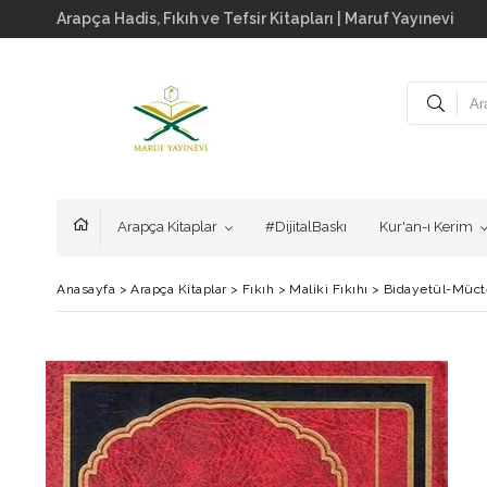
Arapça Hadis, Fıkıh ve Tefsir Kitapları | Maruf Yayınevi
Arapça Kitaplar
#DijitalBaskı
Kur'an-ı Kerim
Anasayfa
>
Arapça Kitaplar
>
Fıkıh
>
Maliki Fıkıhı
>