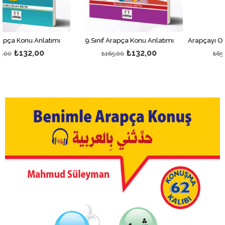
 Anlatımı
9.Sınıf Arapça Konu Anlatımı
,00
₺132,00
₺520
₺165,00
₺650,00