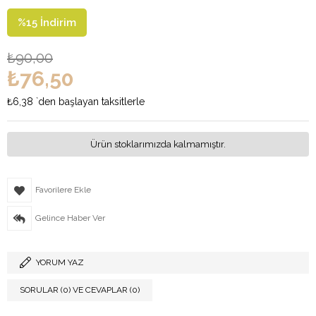
%
15
İndirim
₺90,00
₺76,50
₺6,38
`den başlayan taksitlerle
Ürün stoklarımızda kalmamıştır.
Favorilere Ekle
Gelince Haber Ver
YORUM YAZ
SORULAR (0) VE CEVAPLAR (0)