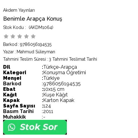
Akdem Yayınları
Benimle Arapça Konuş
(AKDM1064)
Barkod
:
9786056194535
Yazar
:
Mahmud Süleyman
Tahmini Teslim Süresi
:
3 Tahmini Teslimat Tarihi
Dil
:
Türkçe-Arapça
Kategori
:
Konuşma Öğretimi
Menşei
:
Türkiye
Barkod
:
9786056194535
Ebat
:
10x15 cm
Kağıt
:
Kuşe Kâğıt
Kapak
:
Karton Kapak
Sayfa Sayısı
:
124
Basım Tarihi
:
2011
Muhakkik
:
-