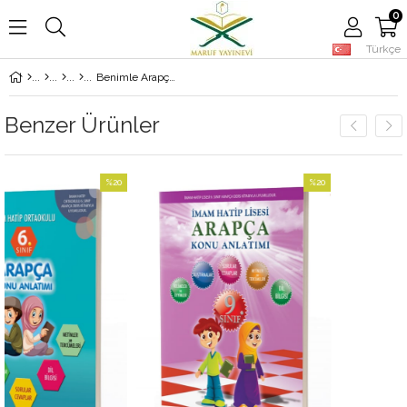
0
Türkçe
Benimle Arapça Konuş
Benzer Ürünler
%20
%20
İndirim
İndirim
%20İndirim
%20İndirim