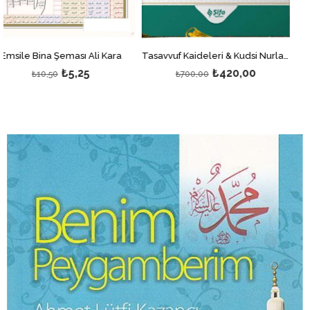
ası Ali Kara
Tasavvuf Kaideleri & Kudsi Nurlar: Maneviyat Yolculuğunuz İçin Kılavuz
Vahiy Kü
5,25
₺420,00
₺
₺700,00
₺150,00