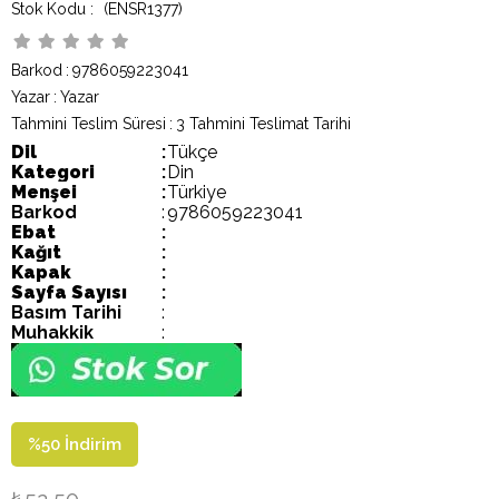
(ENSR1377)
Barkod
:
9786059223041
Yazar
:
Yazar
Tahmini Teslim Süresi
:
3 Tahmini Teslimat Tarihi
Dil
:
Tükçe
Kategori
:
Din
Menşei
:
Türkiye
Barkod
:
9786059223041
Ebat
:
Kağıt
:
Kapak
:
Sayfa Sayısı
:
Basım Tarihi
:
Muhakkik
:
%
50
İndirim