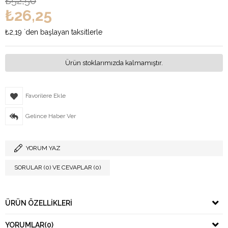
₺52,50
₺26,25
₺2,19
`den başlayan taksitlerle
Ürün stoklarımızda kalmamıştır.
Favorilere Ekle
Gelince Haber Ver
YORUM YAZ
SORULAR (0) VE CEVAPLAR (0)
ÜRÜN ÖZELLIKLERI
YORUMLAR
(0)