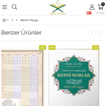
0
Türkçe
Benim Peygamberim
Benzer Ürünler
%50
Yeni
%40
İndirim
Ürün
İndirim
%50İndirim
%40İndirim