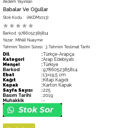
Akdem Yayınları
Babalar Ve Oğullar
(AKDM1013)
Barkod
:
9786052385814
Yazar
:
Mîhâîl Nuayme
Tahmini Teslim Süresi
:
3 Tahmini Teslimat Tarihi
Dil
:
Türkçe-Arapça
Kategori
:
Arap Edebiyatı
Menşei
:
Türkiye
Barkod
:
9786052385814
Ebat
:
13×19,5 cm
Kağıt
:
Kitap Kağıdı
Kapak
:
Karton Kapak
Sayfa Sayısı
:
225
Basım Tarihi
:
2019
Muhakkik
:
-