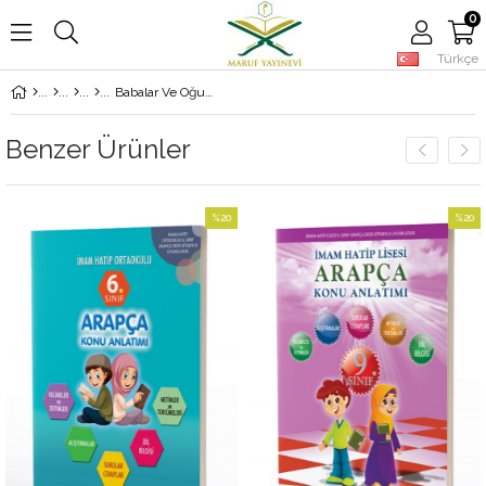
0
Türkçe
Babalar Ve Oğullar
Benzer Ürünler
%20
%20
İndirim
İndirim
%20İndirim
%20İndirim