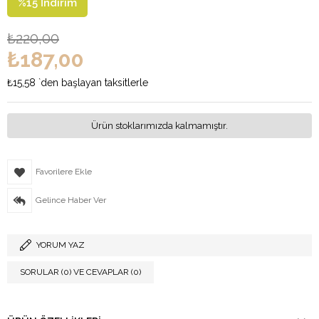
%
15
İndirim
₺220,00
₺187,00
₺15,58
`den başlayan taksitlerle
Ürün stoklarımızda kalmamıştır.
Favorilere Ekle
Gelince Haber Ver
YORUM YAZ
SORULAR (0) VE CEVAPLAR (0)